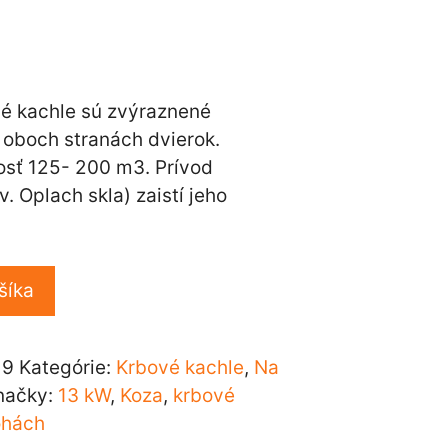
vé kachle sú zvýraznené
oboch stranách dvierok.
osť 125- 200 m3. Prívod
. Oplach skla) zaistí jeho
šíka
 9
Kategórie:
Krbové kachle
,
Na
načky:
13 kW
,
Koza
,
krbové
ohách