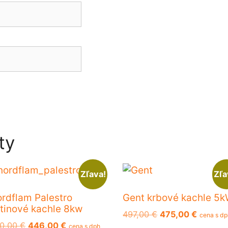
ty
Zľava!
Zľa
rdflam Palestro
Gent krbové kachle 5
atinové kachle 8kw
Pôvodná
Aktuáln
497,00
€
475,00
€
cena s d
Pôvodná
Aktuálna
0,00
€
446,00
€
cena
cena
cena s dph