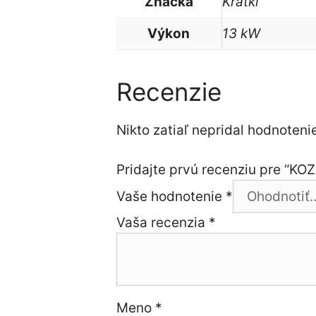
Značka
Kratki
Výkon
13 kW
Recenzie
Nikto zatiaľ nepridal hodnotenie
Pridajte prvú recenziu pre “KOZ
Vaše hodnotenie
*
Vaša recenzia
*
Meno
*