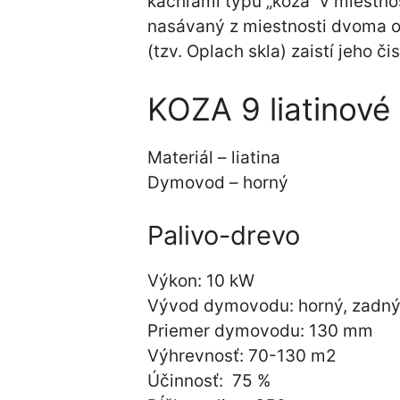
kachľami typu „koza“ v miestnos
nasávaný z miestnosti dvoma ot
(tzv. Oplach skla) zaistí jeho čis
KOZA 9 liatinové
Materiál – liatina
Dymovod – h
orný
Palivo-drevo
Výkon: 10 kW
Vývod dymovodu: horný, zadn
Priemer dymovodu: 130 mm
Výhrevnosť: 70-130 m2
Účinnosť: 75 %