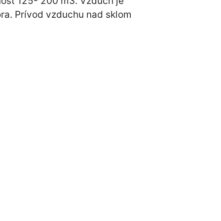
tnosť 125- 200 m3. Vzduch je
ora. Prívod vzduchu nad sklom