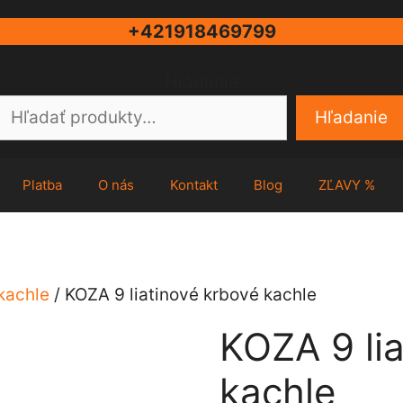
+421918469799
Hľadanie
Hľadanie
Platba
O nás
Kontakt
Blog
ZĽAVY %
kachle
/ KOZA 9 liatinové krbové kachle
KOZA 9 li
kachle