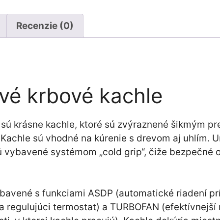
Recenzie (0)
ové krbové kachle
 sú krásne kachle, ktoré sú zvýraznené šikmým p
. Kachle sú vhodné na kúrenie s drevom aj uhlím. 
ú vybavené systémom „cold grip“, čiže bezpečné o
bavené s funkciami ASDP (automatické riadení pr
a regulujúci termostat) a TURBOFAN (efektívnejší 