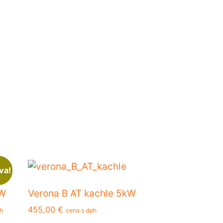
va!
kW
Verona B AT kachle 5kW
a
455,00
€
ph
cena s dph