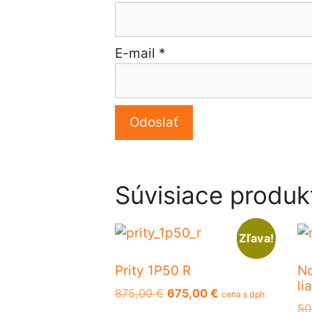
E-mail
*
Súvisiace produk
Zľava!
Prity 1P50 R
No
li
Pôvodná
Aktuálna
875,00
€
675,00
€
cena s dph
50
cena
cena