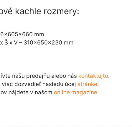
ové kachle rozmery:
 546x605x660 mm
 x Š x V – 310x650x230 mm
m
tívte našu predajňu alebo nás
kontaktujte
.
 viac dozvedieť nasledujúcej
stránke.
tov nájdete v našom
online magazíne
.