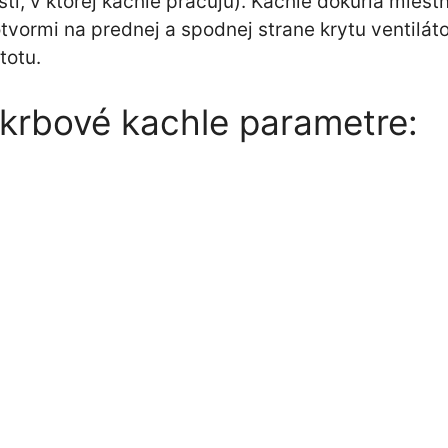
ti, v ktorej kachle pracujú). Kachle dokúria mies
vormi na prednej a spodnej strane krytu ventilát
totu.
 krbové kachle parametre:
ý