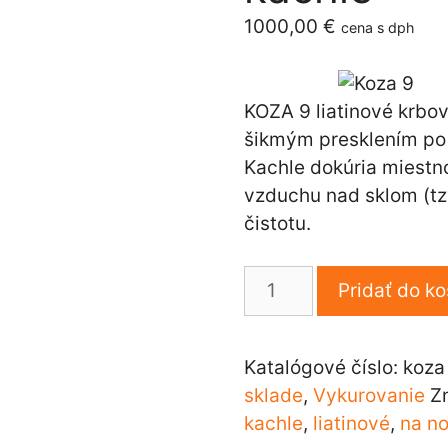
1000,00
€
cena s dph
KOZA 9 liatinové krbo
šikmým presklením po 
Kachle dokúria miestn
vzduchu nad sklom (tzv
čistotu.
množstvo
Pridať do ko
KOZA
9
liatinové
Katalógové číslo:
koza
krbové
sklade
,
Vykurovanie
Z
kachle
kachle
,
liatinové
,
na n