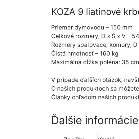
KOZA 9 liatinové krb
Priemer dymovodu – 150 mm
Celkové rozmery, D x Š x V –
Rozmery spaľovacej komory, D
Čistá hmotnosť – 160 kg
Maximálna dĺžka polena: 35 c
V prípade ďaľších otázok, navš
O našich produktoch sa môžete
Články ohľadom našich produk
Ďalšie informácie