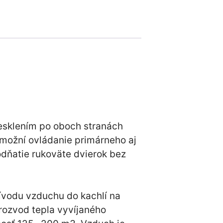
resklením po oboch stranách
Umožní ovládanie primárneho aj
dňatie rukoväte dvierok bez
ívodu vzduchu do kachlí na
rozvod tepla vyvíjaného