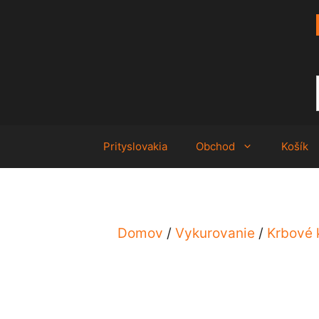
Preskočiť
na
obsah
Prityslovakia
Obchod
Košík
Domov
/
Vykurovanie
/
Krbové 