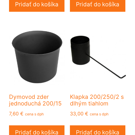
Pridať do košíka
Pridať do košíka
Dymovod zder
Klapka 200/250/2 s
jednoduchá 200/15
dlhým tiahlom
7,60
€
33,00
€
cena s dph
cena s dph
Pridať do košíka
Pridať do košíka