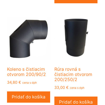
Koleno s čistiacim
Rúra rovná s
otvorom 200/90/2
čistiacim otvorom
200/250/2
34,80
€
cena s dph
33,00
€
cena s dph
Pridať do košíka
Pridať do košíka