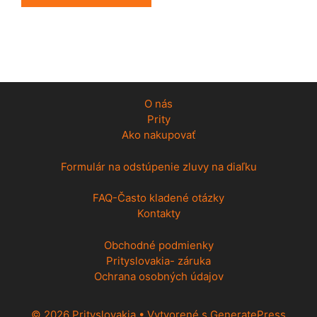
O nás
Prity
Ako nakupovať
Formulár na odstúpenie zluvy na diaľku
FAQ-Často kladené otázky
Kontakty
Obchodné podmienky
Prityslovakia- záruka
Ochrana osobných údajov
© 2026 Prityslovakia
• Vytvorené s
GeneratePress