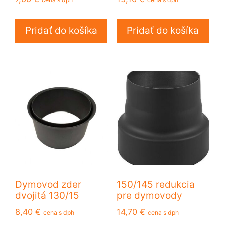
Pridať do košíka
Pridať do košíka
Dymovod zder
150/145 redukcia
dvojitá 130/15
pre dymovody
8,40
€
14,70
€
cena s dph
cena s dph