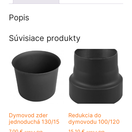
Popis
Súvisiace produkty
Dymovod zder
Redukcia do
jednoduchá 130/15
dymovodu 100/120
7,00
€
15,10
€
cena s dph
cena s dph