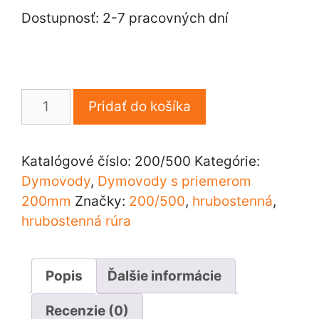
Dostupnosť: 2-7 pracovných dní
množstvo
Pridať do košíka
Dymovod
rúra
rovná
Katalógové číslo:
200/500
Kategórie:
200/500/2
Dymovody
,
Dymovody s priemerom
200mm
Značky:
200/500
,
hrubostenná
,
hrubostenná rúra
Popis
Ďalšie informácie
Recenzie (0)