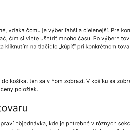
é, vďaka čomu je výber ľahší a cielenejší. Pre ko
vač, čím si viete ušetriť mnoho času. Po výbere to
 kliknutím na tlačidlo „kúpiť“ pri konkrétnom tova
do košíka, ten sa v ňom zobrazí. V košíku sa zobr
 ceny položiek.
tovaru
spraví objednávka, kde je potrebné v rôznych sekc