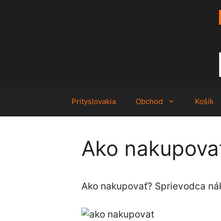
Preskočiť
na
obsah
Prityslovakia
Obchod
Košík
Ako nakupova
Ako nakupovať? Sprievodca nák