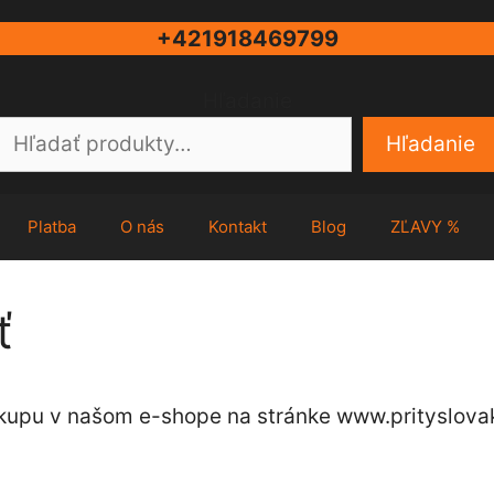
+421918469799
Hľadanie
Hľadanie
Platba
O nás
Kontakt
Blog
ZĽAVY %
ť
upu v našom e-shope na stránke www.prityslovak