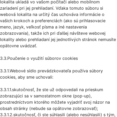
lokalita ukladá vo vašom počítači alebo mobilnom
zariadení pri jej prehliadaní. Vďaka tomuto súboru si
webová lokalita na určitý čas uchováva informácie o
vašich krokoch a preferenciách (ako sú prihlasovacie
meno, jazyk, veľkosť písma a iné nastavenia
zobrazovania), takže ich pri ďalšej návšteve webovej
lokality alebo prehliadaní jej jednotlivých stránok nemusíte
opätovne uvádzať.
3.3.Poučenie o využití súborov cookies
3.3.1.Webové sídlo prevádzkovateľa používa súbory
cookies, aby sme uchovali:
3.3.1.1.skutočnosť, že ste už odpovedali na prieskum
zobrazujúci sa v samostatnom okne (pop-up),
prostredníctvom ktorého môžete vyjadriť svoj názor na
obsah stránky (nebude sa opätovne zobrazovať);
3.3.1.2.skutočnosť, či ste súhlasili (alebo nesúhlasili) s tým,