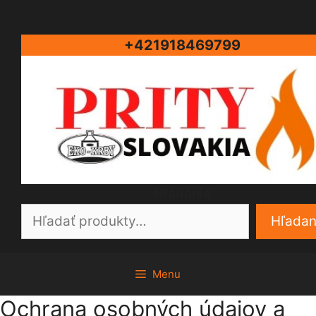
Preskočiť
na
+421918469799
obsah
Hľadanie
Hľadan
Menu
Ochrana osobných údajov a