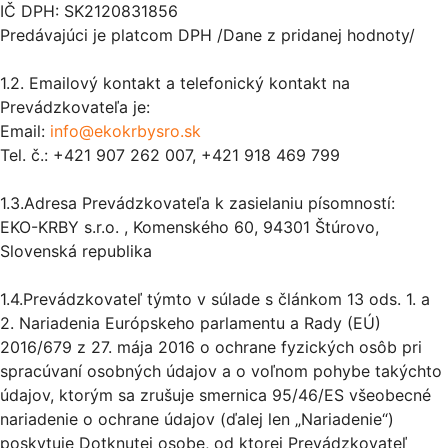
IČ DPH: SK2120831856
Predávajúci je platcom DPH /Dane z pridanej hodnoty/
1.2. Emailový kontakt a telefonický kontakt na
Prevádzkovateľa je:
Email:
info@ekokrbysro.sk
Tel. č.: +421 907 262 007, +421 918 469 799
1.3.Adresa Prevádzkovateľa k zasielaniu písomností:
EKO-KRBY s.r.o. , Komenského 60, 94301 Štúrovo,
Slovenská republika
1.4.Prevádzkovateľ týmto v súlade s článkom 13 ods. 1. a
2. Nariadenia Európskeho parlamentu a Rady (EÚ)
2016/679 z 27. mája 2016 o ochrane fyzických osôb pri
spracúvaní osobných údajov a o voľnom pohybe takýchto
údajov, ktorým sa zrušuje smernica 95/46/ES všeobecné
nariadenie o ochrane údajov (ďalej len „Nariadenie“)
poskytuje Dotknutej osobe, od ktorej Prevádzkovateľ