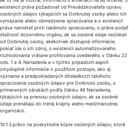
ak to nie je možné, informáciu o kritériách na jej určenie, o
existencii práva požadovať od Prevádzkovateľa opravu
osobných údajov týkajúcich sa Dotknutej osoby alebo ich
vymazanie alebo obmedzenie spracúvania a o existencii
práva namietať proti takémuto spracúvaniu, o práve podať
sťažnosť dozornému orgánu, ak sa osobné údaje nezískali
od Dotknutej osoby, akékoľvek dostupné informácie,
pokiaľ ide o ich zdroj, o existencii automatizovaného
rozhodovania vrátane profilovania uvedeného v článku 22
ods. 1 a 4. Nariadenia a v týchto prípadoch aspoň
zmysluplné informácie o použitom postupe, ako aj
význame a predpokladaných dôsledkoch takéhoto
spracúvania osobných údajov pre Dotknutú osobu, o
primeraných zárukách podľa článku 46 Nariadenia,
týkajúcich sa prenosu osobných údajov, ak sa osobné
údaje prenášajú do tretej krajiny alebo medzinárodnej
organizácii.
10.1.3.právo na poskytnutie kópie osobných údajov, ktoré