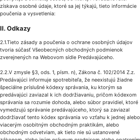
získava osobné údaje, ktoré sa jej týkajú, tieto informácie
poučenia a vysvetlenia:
II. Odkazy
2.1.Tieto zásady a poučenia o ochrane osobných údajov
tvoria súčasť Všeobecných obchodných podmienok
zverejnených na Webovom sídle Predávajúceho.
2.2.V zmysle §3, ods. 1, písm. n), Zákona č. 102/2014 Z.z.
Predávajúci informuje spotrebiteľa, že neexistujú žiadne
špeciálne príslušné kódexy správania, ku ktorým sa
predávajúci zaviazal k ich dodržiavaniu, pričom kódexom
správania sa rozumie dohoda, alebo súbor pravidiel, ktoré
vymedzujú správanie predávajúceho, ktorý sa zaviazal
dodržiavať tento kódex správania vo vzťahu k jednej alebo
viacerým osobitným obchodným praktikám, alebo
obchodným odvetviam, ak tieto nie sú ustanovené
zákonom, alebo iným právnym predpisom alebo opatrením