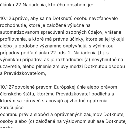
článku 22 Nariadenia, ktorého obsahom je:
10.1.26.právo, aby sa na Dotknutú osobu nevzťahovalo
rozhodnutie, ktoré je založené výlučne na
automatizovanom spracúvaní osobných údajov, vrátane
profilovania, a ktoré má právne účinky, ktoré sa jej týkajú
alebo ju podobne významne ovplyvňujú, s výnimkou
prípadov podľa článku 22 ods. 2. Nariadenia [t.j. s
výnimkou prípadov, ak je rozhodnutie: (a) nevyhnutné na
uzavretie, alebo plnenie zmluvy medzi Dotknutou osobou
a Prevádzkovateľom,
10.1.27.povolené právom Európskej únie alebo právom
členského štátu, ktorému Prevádzkovateľ podlieha a
ktorým sa zároveň stanovujú aj vhodné opatrenia
zaručujúce
ochranu práv a slobôd a oprávnených záujmov Dotknutej
osoby alebo (c) založené na výslovnom súhlase Dotknutej