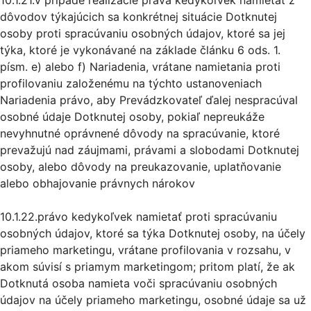
10.1.21.v prípade realizácie práva kedykoľvek namietať z
dôvodov týkajúcich sa konkrétnej situácie Dotknutej
osoby proti spracúvaniu osobných údajov, ktoré sa jej
týka, ktoré je vykonávané na základe článku 6 ods. 1.
písm. e) alebo f) Nariadenia, vrátane namietania proti
profilovaniu založenému na týchto ustanoveniach
Nariadenia právo, aby Prevádzkovateľ ďalej nespracúval
osobné údaje Dotknutej osoby, pokiaľ nepreukáže
nevyhnutné oprávnené dôvody na spracúvanie, ktoré
prevažujú nad záujmami, právami a slobodami Dotknutej
osoby, alebo dôvody na preukazovanie, uplatňovanie
alebo obhajovanie právnych nárokov
10.1.22.právo kedykoľvek namietať proti spracúvaniu
osobných údajov, ktoré sa týka Dotknutej osoby, na účely
priameho marketingu, vrátane profilovania v rozsahu, v
akom súvisí s priamym marketingom; pritom platí, že ak
Dotknutá osoba namieta voči spracúvaniu osobných
údajov na účely priameho marketingu, osobné údaje sa už