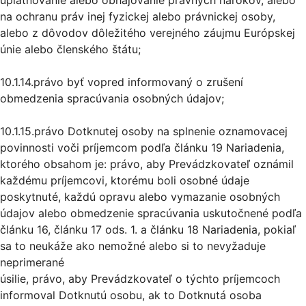
uplatňovanie alebo obhajovanie právnych nárokov, alebo
na ochranu práv inej fyzickej alebo právnickej osoby,
alebo z dôvodov dôležitého verejného záujmu Európskej
únie alebo členského štátu;
10.1.14.právo byť vopred informovaný o zrušení
obmedzenia spracúvania osobných údajov;
10.1.15.právo Dotknutej osoby na splnenie oznamovacej
povinnosti voči príjemcom podľa článku 19 Nariadenia,
ktorého obsahom je: právo, aby Prevádzkovateľ oznámil
každému príjemcovi, ktorému boli osobné údaje
poskytnuté, každú opravu alebo vymazanie osobných
údajov alebo obmedzenie spracúvania uskutočnené podľa
článku 16, článku 17 ods. 1. a článku 18 Nariadenia, pokiaľ
sa to neukáže ako nemožné alebo si to nevyžaduje
neprimerané
úsilie, právo, aby Prevádzkovateľ o týchto príjemcoch
informoval Dotknutú osobu, ak to Dotknutá osoba