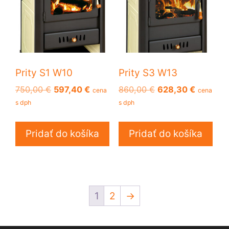
Prity S1 W10
Prity S3 W13
Pôvodná
Aktuálna
Pôvodná
Aktuálna
750,00
€
597,40
€
860,00
€
628,30
€
cena
cena
cena
cena
cena
cena
s dph
s dph
bola:
je:
bola:
je:
750,00 €.
597,40 €.
860,00 €.
628,30 €
Pridať do košíka
Pridať do košíka
1
2
→