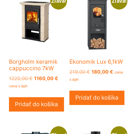
Zľava!
Zľava!
Borgholm keramik
Ekonomik Lux 6,1kW
cappuccino 7kW
Pôvodná
Aktuálna
219,00
€
180,00
€
cena
Pôvodná
Aktuálna
1220,00
€
1160,00
€
cena
cena
s dph
cena
cena
bola:
je:
cena s dph
bola:
je:
219,00 €.
180,00 €
Pridať do košíka
1220,00 €.
1160,00 €.
Pridať do košíka