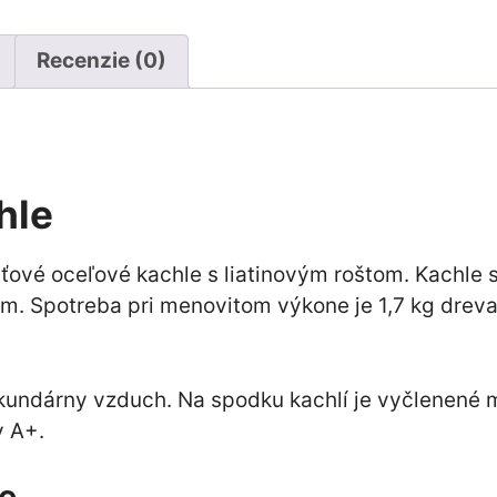
Recenzie (0)
hle
šťové oceľové kachle s liatinovým roštom. Kachl
. Spotreba pri menovitom výkone je 1,7 kg dreva 
kundárny vzduch. Na spodku kachlí je vyčlenené m
y A+.
e