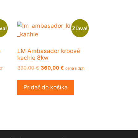
va!
Zľava!
é
LM Ambasador krbové
kachle 8kw
na
Pôvodná
Aktuálna
390,00
€
360,00
€
ph
cena s dph
cena
cena
bola:
je:
Pridať do košíka
 €.
390,00 €.
360,00 €.