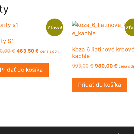
ty
Zľava!
Zľa
ity S1
Koza 6 liatinové krbov
Pôvodná
Aktuálna
0,00
€
463,50
€
cena s dph
kachle
cena
cena
bola:
je:
Pôvodná
Aktuál
993,00
€
980,00
€
cena s d
Pridať do košíka
600,00 €.
463,50 €.
cena
cena
bola:
je:
Pridať do košíka
993,00 €.
980,00