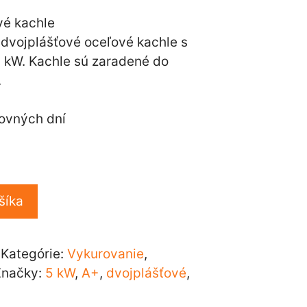
a
,00 €.
 dvojplášťové oceľové kachle s
kW. Kachle sú zaradené do
.
ovných dní
u
šíka
Kategórie:
Vykurovanie
,
Značky:
5 kW
,
A+
,
dvojplášťové
,