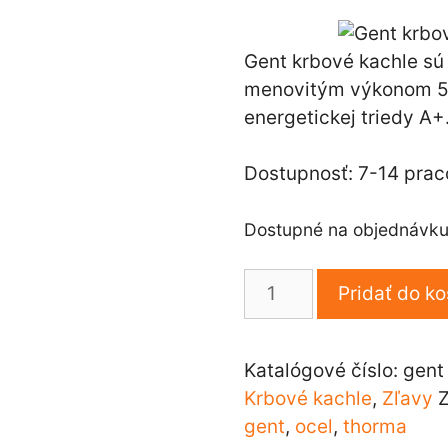
cena
cen
bola:
je:
497,00 €.
475
Gent krbové kachle sú
menovitým výkonom 5 
energetickej triedy A+
Dostupnosť: 7-14 prac
Dostupné na objednávk
množstvo
Pridať do ko
Gent
krbové
kachle
Katalógové číslo:
gent
5kW
Krbové kachle
,
Zľavy
gent
,
ocel
,
thorma