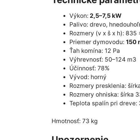
Výkon:
2,5–7,5 kW
Palivo: drevo, hnedouhoľ
Rozmery (v x š x h): 83
Priemer dymovodu:
150
Ťah komína: 12 Pa
Výhrevnosť: 50–124 m3
Účinnosť: 78%
Vývod: horný
Rozmery presklenia: šírk
Rozmery ohniska: šírka 
Teplota spalín pri dreve:
Hmotnosť: 73 kg
Upozornenie