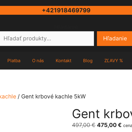
+421918469799
Hľadanie
Hľadanie
Platba
O nás
Kontakt
Blog
ZĽAVY %
kachle
/ Gent krbové kachle 5kW
Gent krbo
Pôvodná
Akt
497,00
€
475,00
€
cena