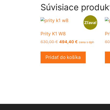
Súvisiace produk
Zľava!
Prity K1 W8
Pr
Pôvodná
Aktuálna
630,00
€
494,40
€
60
cena s dph
cena
cena
bola:
je:
Pridať do košíka
630,00 €.
494,40 €.