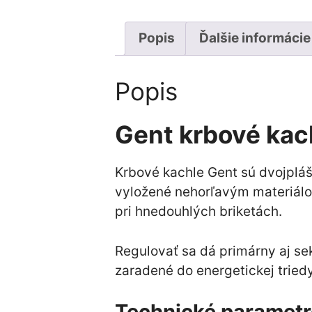
Popis
Ďalšie informácie
Popis
Gent krbové kac
Krbové kachle Gent sú dvojplá
vyložené nehorľavým materiálom
pri hnedouhlých briketách.
Regulovať sa dá primárny aj se
zaradené do energetickej tried
Technické parametr