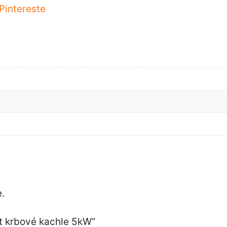
Pintereste
.
nt krbové kachle 5kW”