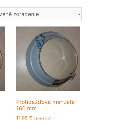
Protidažďová manžeta
160 mm
11,88
€
cena s dph