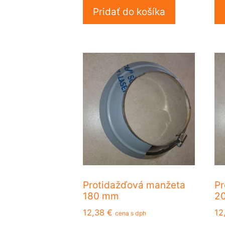
Pridať do košíka
Protidažďová manžeta
Pr
180 mm
2
12,38
€
12
cena s dph