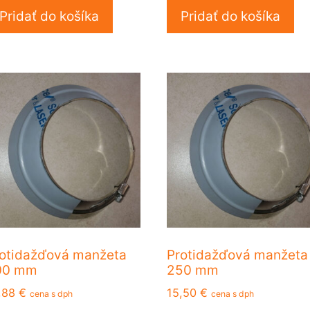
Pridať do košíka
Pridať do košíka
otidažďová manžeta
Protidažďová manžeta
00 mm
250 mm
,88
€
15,50
€
cena s dph
cena s dph