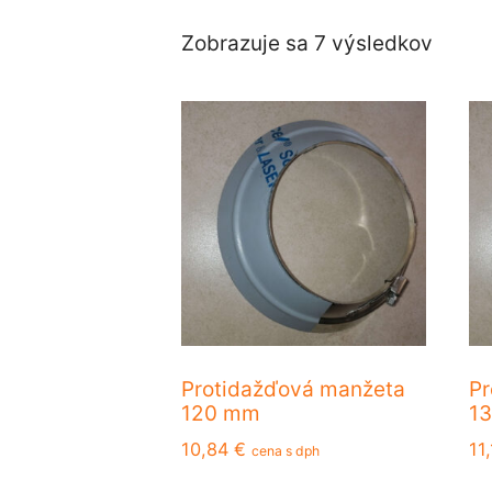
Zobrazuje sa 7 výsledkov
Protidažďová manžeta
Pr
120 mm
1
10,84
€
11
cena s dph