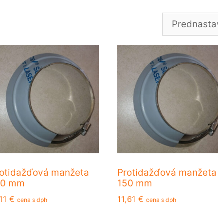
otidažďová manžeta
Protidažďová manžeta
30 mm
150 mm
,11
€
11,61
€
cena s dph
cena s dph