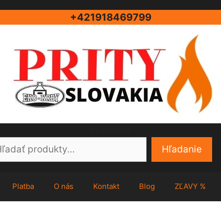
+421918469799
Hľadanie
Hľadanie
Platba
O nás
Kontakt
Blog
ZĽAVY %