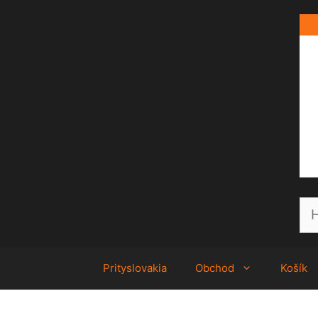
Preskočiť
na
obsah
Prityslovakia
Obchod
Košík