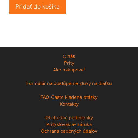
Pridať do košíka
O nás
Prity
Ako nakupovať
Formulár na odstúpenie zluvy na diaľku
FAQ-Často kladené otázky
Kontakty
Obchodné podmienky
Prityslovakia- záruka
Ochrana osobných údajov