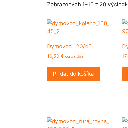
Zobrazených 1–16 z 20 výsled
Dymovod 120/45
Dy
16,50
€
17
cena s dph
Pridať do košíka