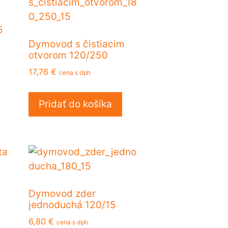
5
Dymovod s čistiacim
otvorom 120/250
17,76
€
cena s dph
Pridať do košíka
Dymovod zder
jednoduchá 120/15
6,80
€
cena s dph