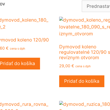
kov
movod koleno 120/90
Dymovod koleno
,60
€
cena s dph
regulovatelné 120/90 
revíznym otvorom
Pridať do košíka
29,00
€
cena s dph
Pridať do košíka