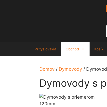
Preskočiť
na
obsah
Prityslovakia
Obchod
Košík
Domov
/
Dymovody
/ Dymovod
Dymovody s 