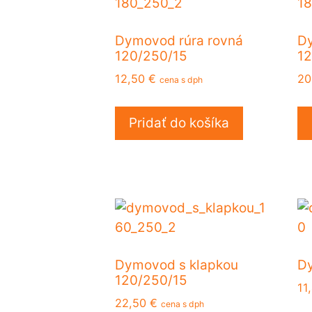
Dymovod rúra rovná
Dy
120/250/15
12
12,50
€
20
cena s dph
Pridať do košíka
Dymovod s klapkou
Dy
120/250/15
11
22,50
€
cena s dph