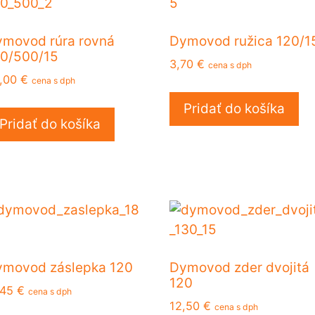
movod rúra rovná
Dymovod ružica 120/1
0/500/15
3,70
€
cena s dph
,00
€
cena s dph
Pridať do košíka
Pridať do košíka
movod záslepka 120
Dymovod zder dvojitá
120
,45
€
cena s dph
12,50
€
cena s dph