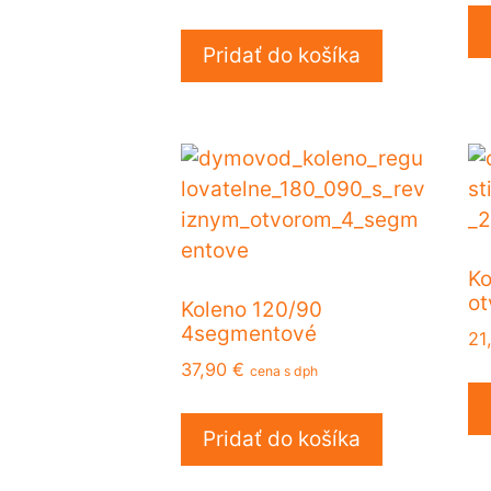
Pridať do košíka
Ko
ot
Koleno 120/90
4segmentové
21
37,90
€
cena s dph
Pridať do košíka