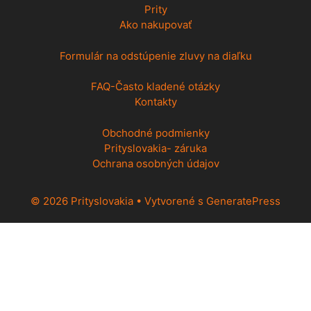
Prity
Ako nakupovať
Formulár na odstúpenie zluvy na diaľku
FAQ-Často kladené otázky
Kontakty
Obchodné podmienky
Prityslovakia- záruka
Ochrana osobných údajov
© 2026 Prityslovakia
• Vytvorené s
GeneratePress