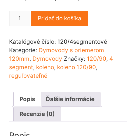
množstvo
Pridať do košíka
Koleno
120/90
4segmentové
Katalógové číslo:
120/4segmentové
Kategórie:
Dymovody s priemerom
120mm
,
Dymovody
Značky:
120/90
,
4
segment
,
koleno
,
koleno 120/90
,
reguľovateľné
Popis
Ďalšie informácie
Recenzie (0)
Popis