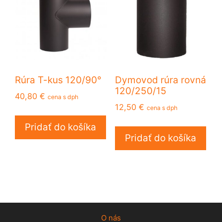
Rúra T-kus 120/90°
Dymovod rúra rovná
120/250/15
40,80
€
cena s dph
12,50
€
cena s dph
Pridať do košíka
Pridať do košíka
O nás