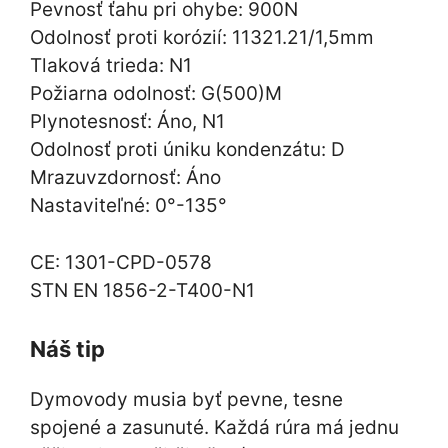
Pevnosť ťahu pri ohybe: 900N
Odolnosť proti korózií: 11321.21/1,5mm
Tlaková trieda: N1
Požiarna odolnosť: G(500)M
Plynotesnosť: Áno, N1
Odolnosť proti úniku kondenzátu: D
Mrazuvzdornosť: Áno
Nastaviteľné: 0°-135°
CE: 1301-CPD-0578
STN EN 1856-2-T400-N1
Náš tip
Dymovody musia byť pevne, tesne
spojené a zasunuté. Každá rúra má jednu