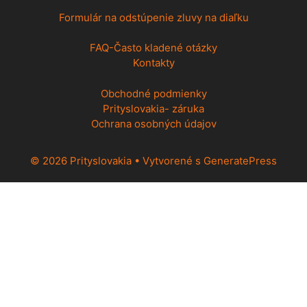
Formulár na odstúpenie zluvy na diaľku
FAQ-Často kladené otázky
Kontakty
Obchodné podmienky
Prityslovakia- záruka
Ochrana osobných údajov
© 2026 Prityslovakia
• Vytvorené s
GeneratePress