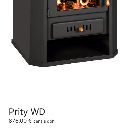
Prity WD
876,00
€
cena s dph