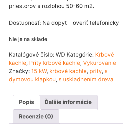
priestorov s rozlohou 50-60 m2.
Dostupnosť: Na dopyt – overiť telefonicky
Nie je na sklade
Katalógové číslo:
WD
Kategórie:
Krbové
kachle
,
Prity krbové kachle
,
Vykurovanie
Značky:
15 kW
,
krbové kachle
,
prity
,
s
dymovou klapkou
,
s uskladnením dreva
Popis
Ďalšie informácie
Recenzie (0)