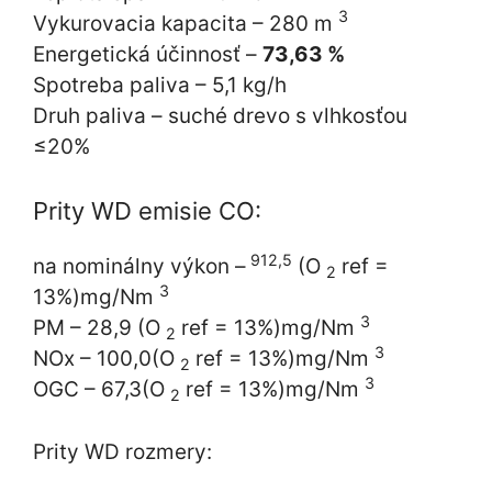
3
Vykurovacia kapacita – 280 m
Energetická účinnosť –
73,63 %
Spotreba paliva – 5,1 kg/h
Druh paliva – suché drevo s vlhkosťou
≤20%
Prity WD emisie CO:
912,5
na nominálny výkon –
(O
ref =
2
3
13%)mg/Nm
3
PM – 28,9 (O
ref = 13%)mg/Nm
2
3
NOx – 100,0(O
ref = 13%)mg/Nm
2
3
OGC – 67,3(O
ref = 13%)mg/Nm
2
Prity WD rozmery: