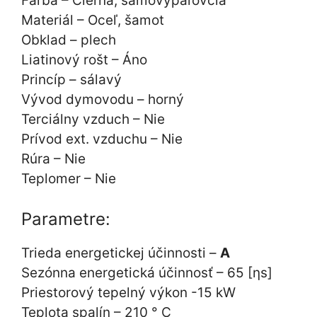
Farba – Čierna, samovypaľovcia
Materiál – Oceľ, šamot
Obklad – plech
Liatinový rošt – Áno
Princíp – sálavý
Vývod dymovodu – horný
Terciálny vzduch – Nie
Prívod ext. vzduchu – Nie
Rúra – Nie
Teplomer – Nie
Parametre:
Trieda energetickej účinnosti –
A
Sezónna energetická účinnosť – 65 [ηs]
Priestorový tepelný výkon -15 kW
Teplota spalín – 210 ° C