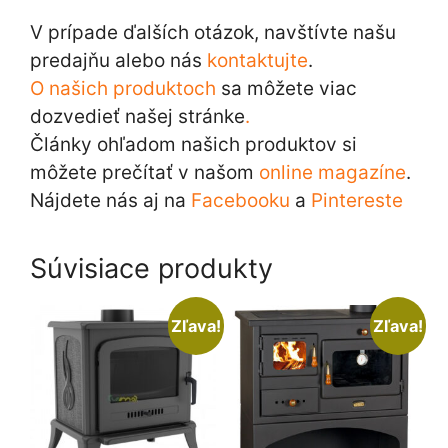
V prípade ďalších otázok, navštívte našu
predajňu alebo nás
kontaktujte
.
O našich produktoch
sa môžete viac
dozvedieť našej stránke
.
Články ohľadom našich produktov si
môžete prečítať v našom
online magazíne
.
Nájdete nás aj na
Facebooku
a
Pintereste
Súvisiace produkty
Zľava!
Zľava!