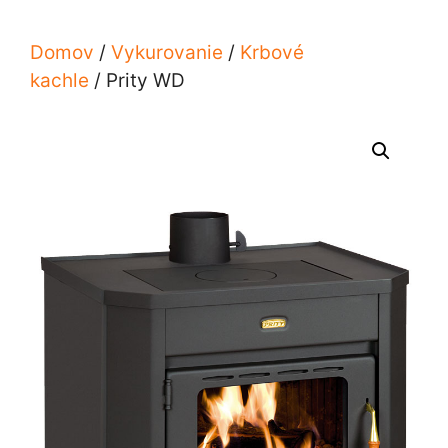
Domov
/
Vykurovanie
/
Krbové
kachle
/ Prity WD