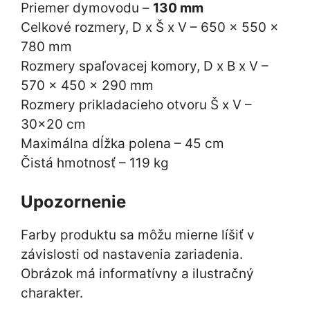
Priemer dymovodu –
130 mm
Celkové rozmery, D x Š x V – 650 x 550 x
780 mm
Rozmery spaľovacej komory, D x B x V –
570 x 450 x 290 mm
Rozmery prikladacieho otvoru Š x V –
30×20 cm
Maximálna dĺžka polena – 45 cm
Čistá hmotnosť – 119 kg
Upozornenie
Farby produktu sa môžu mierne líšiť v
závislosti od nastavenia zariadenia.
Obrázok má informatívny a ilustračný
charakter.