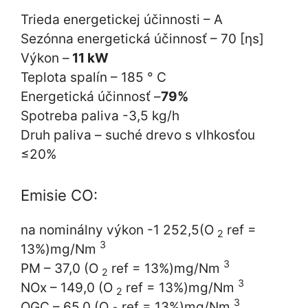
Trieda energetickej účinnosti – A
Sezónna energetická účinnosť – 70 [ηs]
Výkon –
11 kW
Teplota spalín – 185 ° C
Energetická účinnosť –
79%
Spotreba paliva -3,5 kg/h
Druh paliva – suché drevo s vlhkosťou
≤20%
Emisie CO:
na nominálny výkon -1 252,5(O
ref =
2
3
13%)mg/Nm
3
PM – 37,0 (O
ref = 13%)mg/Nm
2
3
NOx – 149,0 (O
ref = 13%)mg/Nm
2
3
OGC – 65,0 (O
ref = 13%)mg/Nm