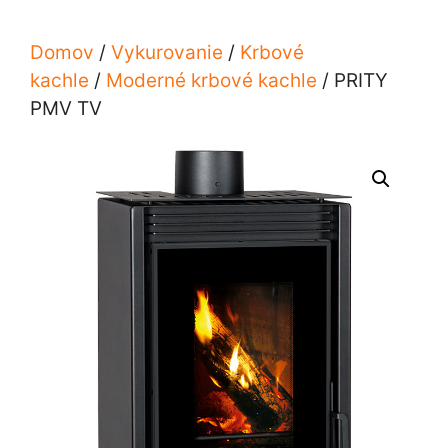
Domov
/
Vykurovanie
/
Krbové
kachle
/
Moderné krbové kachle
/ PRITY
PMV TV