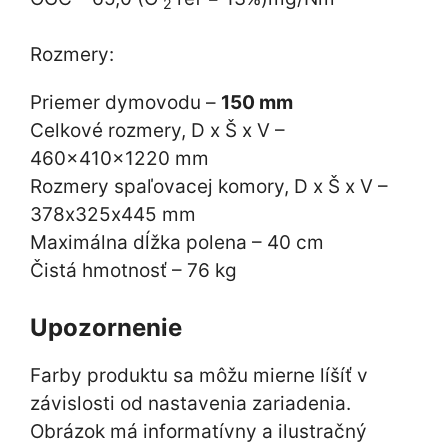
2
Rozmery:
Priemer dymovodu –
150 mm
Celkové rozmery, D x Š x V –
460x410x1220 mm
Rozmery spaľovacej komory, D x Š x V –
378х325х445 mm
Maximálna dĺžka polena – 40 cm
Čistá hmotnosť – 76 kg
Upozornenie
Farby produktu sa môžu mierne líšíť v
závislosti od nastavenia zariadenia.
Obrázok má informatívny a ilustračný