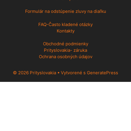
Formulár na odstúpenie zluvy na diaľku
FAQ-Často kladené otázky
Kontakty
Obchodné podmienky
Prityslovakia- záruka
Ochrana osobných údajov
© 2026 Prityslovakia
• Vytvorené s
GeneratePress