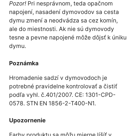
Pozor!
Pri nesprávnom, teda opačnom
napojení, nasadení dymovodov sa cesta
dymu zmení a neodvádza sa cez komín,
ale do miestnosti. Ak nie sú dymovody
tesne a pevne napojené môže dôjsť k úniku
dymu.
Poznámka
Hromadenie sadzí v dymovodoch je
potrebné pravidelne kontrolovať a čistiť
podľa vyhl. č.401/2007. CE: 1301-CPD-
0578. STN EN 1856-2-T400-N1.
Upozornenie
Farby produktu sa môžu mierne líšíť v