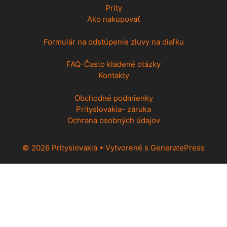
Prity
Ako nakupovať
Formulár na odstúpenie zluvy na diaľku
FAQ-Často kladené otázky
Kontakty
Obchodné podmienky
Prityslovakia- záruka
Ochrana osobných údajov
© 2026 Prityslovakia
• Vytvorené s
GeneratePress