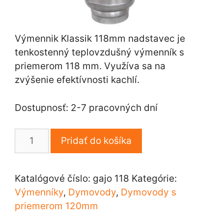
Výmennik Klassik 118mm nadstavec je
tenkostenný teplovzdušný výmenník s
priemerom 118 mm. Využíva sa na
zvýšenie efektívnosti kachlí.
Dostupnosť: 2-7 pracovných dní
množstvo
Pridať do košíka
Výmennik
klassik
118mm
Katalógové číslo:
gajo 118
Kategórie:
Výmenníky
,
Dymovody
,
Dymovody s
priemerom 120mm