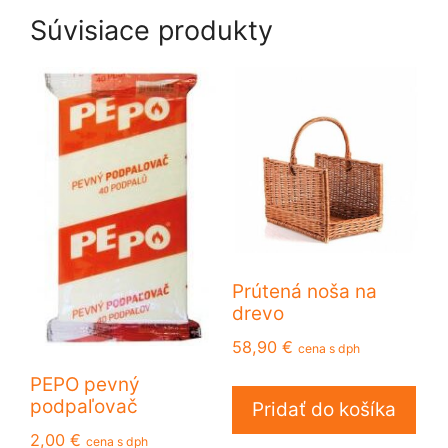
Súvisiace produkty
Prútená noša na
drevo
58,90
€
cena s dph
PEPO pevný
podpaľovač
Pridať do košíka
2,00
€
cena s dph