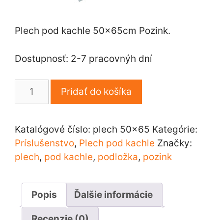
Plech pod kachle 50x65cm Pozink.
Dostupnosť: 2-7 pracovnýh dní
množstvo
Pridať do košíka
Plech
pod
kachle
Katalógové číslo:
plech 50x65
Kategórie:
50x65cm
Príslušenstvo
,
Plech pod kachle
Značky:
Pozink
plech
,
pod kachle
,
podložka
,
pozink
Popis
Ďalšie informácie
Recenzie (0)