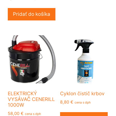
Pridať do košíka
ELEKTRICKÝ
Cyklon čistič krbov
VYSÁVAČ CENERILL
8,80
€
cena s dph
1000W
58,00
€
cena s dph