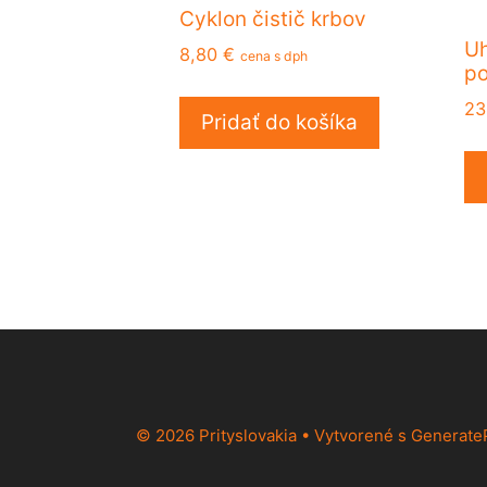
Cyklon čistič krbov
Uh
8,80
€
cena s dph
po
23
Pridať do košíka
© 2026 Prityslovakia
• Vytvorené s
Generate