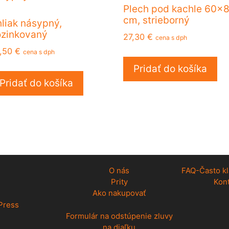
Plech pod kachle 60×
cm, strieborný
liak násypný,
zinkovaný
27,30
€
cena s dph
,50
€
cena s dph
Pridať do košíka
Pridať do košíka
O nás
FAQ-Často k
Prity
Kon
Ako nakupovať
Press
Formulár na odstúpenie zluvy
na diaľku