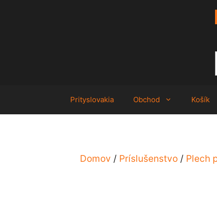
Preskočiť
na
obsah
Prityslovakia
Obchod
Košík
Domov
/
Príslušenstvo
/
Plech 