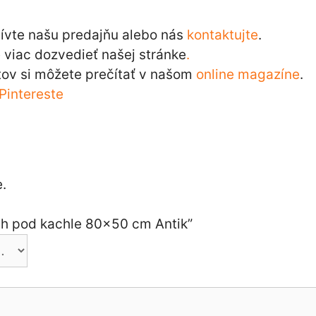
tívte našu predajňu alebo nás
kontaktujte
.
viac dozvedieť našej stránke
.
ov si môžete prečítať v našom
online magazíne
.
Pintereste
.
ech pod kachle 80×50 cm Antik”