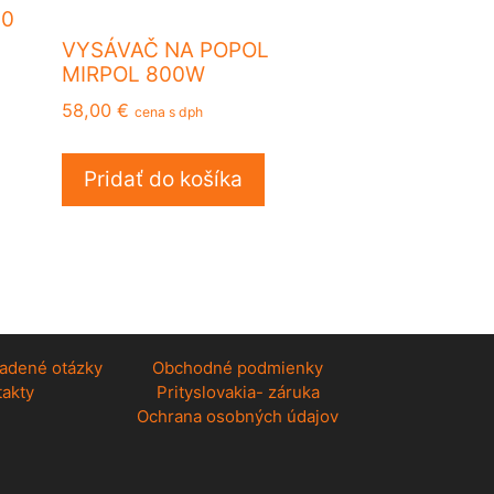
80
VYSÁVAČ NA POPOL
MIRPOL 800W
58,00
€
cena s dph
Pridať do košíka
ladené otázky
Obchodné podmienky
takty
Prityslovakia- záruka
Ochrana osobných údajov