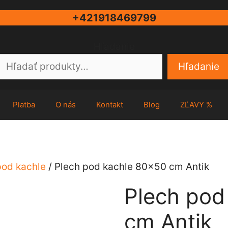
+421918469799
Hľadanie
Hľadanie
Platba
O nás
Kontakt
Blog
ZĽAVY %
pod kachle
/ Plech pod kachle 80×50 cm Antik
Plech pod
cm Antik