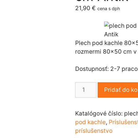
21,90
€
cena s dph
Plech pod kachle 80×5
rozmermi 80×50 cm v 
Dostupnosť: 2-7 prac
množstvo
Pridať do ko
Plech
pod
kachle
Katalógové číslo:
plec
80×50
pod kachle
,
Príslušens
cm
príslušenstvo
Antik