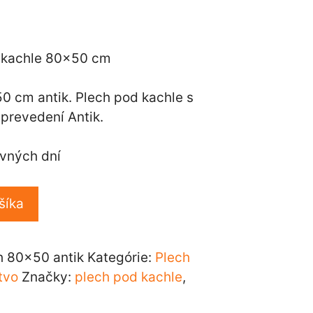
0 cm antik. Plech pod kachle s
prevedení Antik.
ovných dní
šíka
h 80x50 antik
Kategórie:
Plech
tvo
Značky:
plech pod kachle
,