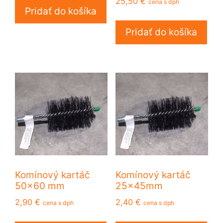
25,50
€
cena s dph
Pridať do košíka
Pridať do košíka
Komínový kartáč
Komínový kartáč
50×60 mm
25x45mm
2,90
€
2,40
€
cena s dph
cena s dph