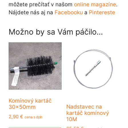
môžete prečítať v našom
online magazíne
.
Nájdete nás aj na
Facebooku
a
Pintereste
Možno by sa Vám páčilo…
Komínový kartáč
Nadstavec na
30x50mm
kartáč komínový
2,90
€
cena s dph
10M