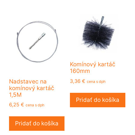
Komínový kartáč
160mm
3,36
€
Nadstavec na
cena s dph
komínový kartáč
1,5M
Pridať do košíka
6,25
€
cena s dph
Pridať do košíka