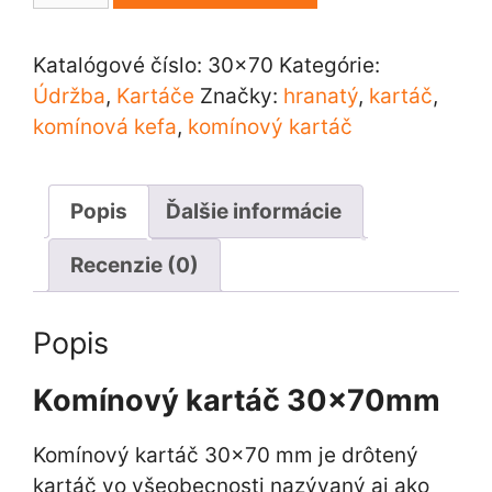
kartáč
30x70mm
Katalógové číslo:
30x70
Kategórie:
Údržba
,
Kartáče
Značky:
hranatý
,
kartáč
,
komínová kefa
,
komínový kartáč
Popis
Ďalšie informácie
Recenzie (0)
Popis
Komínový kartáč 30x70mm
Komínový kartáč 30×70 mm je drôtený
kartáč vo všeobecnosti nazývaný aj ako