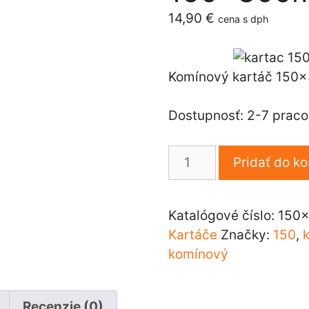
14,90
€
cena s dph
Komínový kartáč 15
Dostupnosť: 2-7 prac
množstvo
Pridať do ko
Komínový
kartáč
150x300mm
Katalógové číslo:
150
Kartáče
Značky:
150
,
komínový
Recenzie (0)