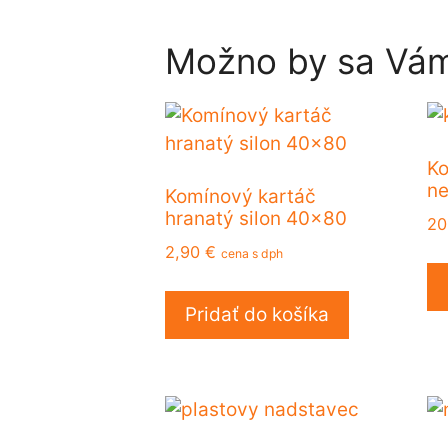
Možno by sa Vám
Ko
ne
Komínový kartáč
hranatý silon 40×80
20
2,90
€
cena s dph
Pridať do košíka