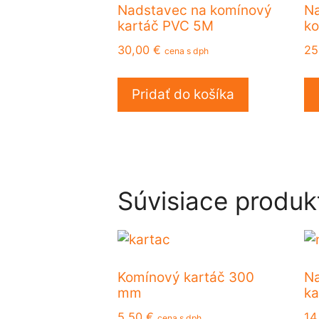
Nadstavec na komínový
Na
kartáč PVC 5M
k
30,00
€
25
cena s dph
Pridať do košíka
Súvisiace produk
Komínový kartáč 300
Na
mm
ka
5,50
€
14
cena s dph