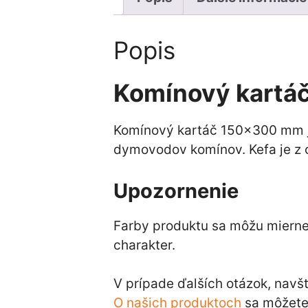
Popis
Komínový kart
Komínový kartáč 150×300 mm je
dymovodov komínov. Kefa je z 
Upozornenie
Farby produktu sa môžu mierne l
charakter.
V prípade ďalších otázok, navš
O našich produktoch
sa môžete 