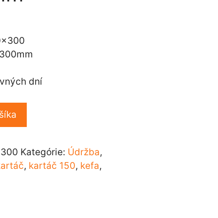
0x300mm
ovných dní
šíka
x300
Kategórie:
Údržba
,
kartáč
,
kartáč 150
,
kefa
,