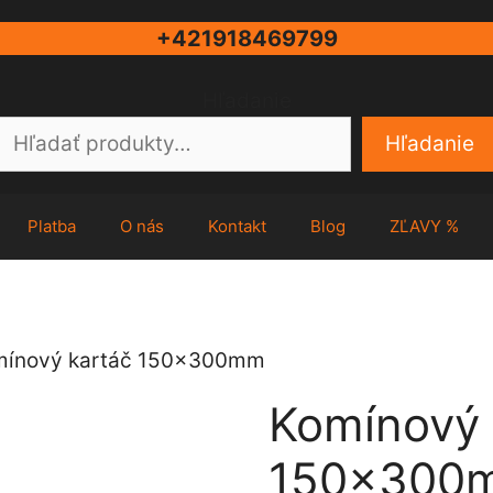
+421918469799
Hľadanie
Hľadanie
Platba
O nás
Kontakt
Blog
ZĽAVY %
mínový kartáč 150x300mm
Komínový 
150x300