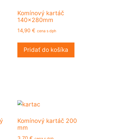
Komínový kartáč
140x280mm
14,90
€
cena s dph
Pridať do košíka
ý
Komínový kartáč 200
mm
3,70
€
cena s dph