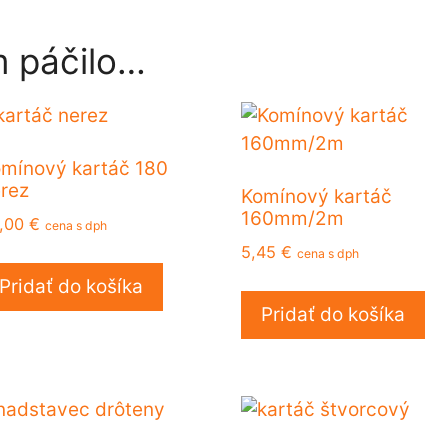
 páčilo…
mínový kartáč 180
rez
Komínový kartáč
160mm/2m
,00
€
cena s dph
5,45
€
cena s dph
Pridať do košíka
Pridať do košíka