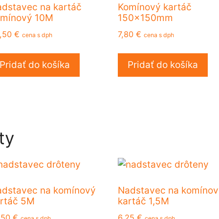
dstavec na kartáč
Komínový kartáč
omínový 10M
150x150mm
,50
€
7,80
€
cena s dph
cena s dph
Pridať do košíka
Pridať do košíka
ty
dstavec na komínový
Nadstavec na komínov
rtáč 5M
kartáč 1,5M
,50
€
6,25
€
cena s dph
cena s dph