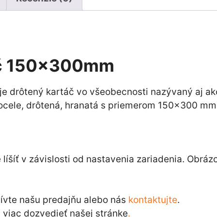
áč 150x300mm
 drôtený kartáč vo všeobecnosti nazývaný aj ako
ocele, drôtená, hranatá s priemerom 150×300 mm
íšíť v závislosti od nastavenia zariadenia. Obráz
tívte našu predajňu alebo nás
kontaktujte
.
viac dozvedieť našej stránke
.