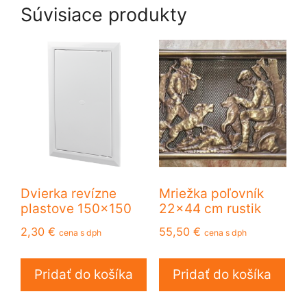
Súvisiace produkty
Dvierka revízne
Mriežka poľovník
plastove 150×150
22×44 cm rustik
2,30
€
55,50
€
cena s dph
cena s dph
Pridať do košíka
Pridať do košíka