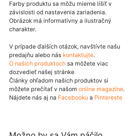
Farby produktu sa môžu mierne líšíť v
závislosti od nastavenia zariadenia.
Obrázok má informatívny a ilustračný
charakter.
V prípade ďalších otázok, navštívte našu
predajňu alebo nás
kontaktujte
.
O našich produktoch
sa môžete viac
dozvedieť našej stránke
.
Články ohľadom našich produktov si
môžete prečítať v našom
online magazíne
.
Nájdete nás aj na
Facebooku
a
Pintereste
Možno by sa Vám páčilo…