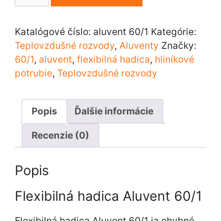
Flexibilná
hadica
Aluvent
Katalógové číslo:
aluvent 60/1
Kategórie:
60/1
Teplovzdušné rozvody
,
Aluventy
Značky:
60/1
,
aluvent
,
flexibilná hadica
,
hliníkové
potrubie
,
Teplovzdušné rozvody
Popis
Ďalšie informácie
Recenzie (0)
Popis
Flexibilná hadica Aluvent 60/1
Flexibilná hadica Aluvent 60/1 ja ohybné