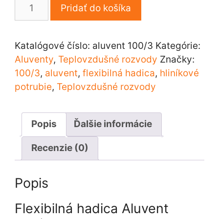
množstvo
Pridať do košíka
Flexibilná
hadica
Aluvent
Katalógové číslo:
aluvent 100/3
Kategórie:
100/3
Aluventy
,
Teplovzdušné rozvody
Značky:
100/3
,
aluvent
,
flexibilná hadica
,
hliníkové
potrubie
,
Teplovzdušné rozvody
Popis
Ďalšie informácie
Recenzie (0)
Popis
Flexibilná hadica Aluvent