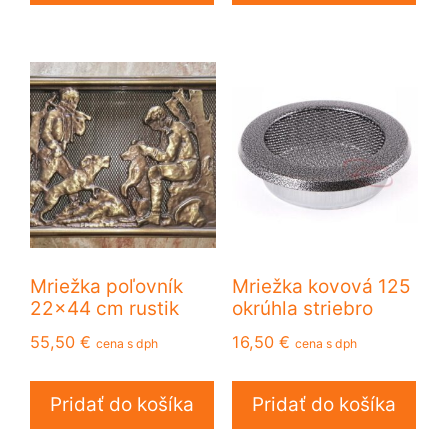
Mriežka poľovník
Mriežka kovová 125
22×44 cm rustik
okrúhla striebro
55,50
€
16,50
€
cena s dph
cena s dph
Pridať do košíka
Pridať do košíka