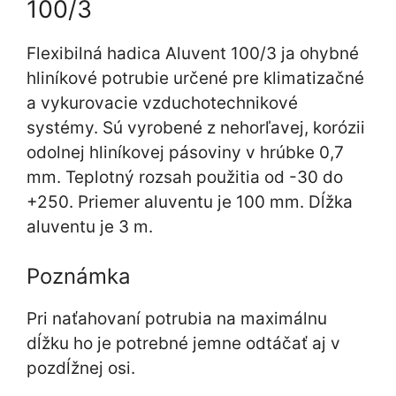
100/3
Flexibilná hadica Aluvent 100/3 ja ohybné
hliníkové potrubie určené pre klimatizačné
a vykurovacie vzduchotechnikové
systémy. Sú vyrobené z nehorľavej, korózii
odolnej hliníkovej pásoviny v hrúbke 0,7
mm. Teplotný rozsah použitia od -30 do
+250. Priemer aluventu je 100 mm. Dĺžka
aluventu je 3 m.
Poznámka
Pri naťahovaní potrubia na maximálnu
dĺžku ho je potrebné jemne odtáčať aj v
pozdĺžnej osi.