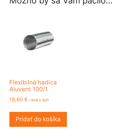
Možno by sa Vám páčilo…
Flexibilná hadica
Aluvent 100/1
18,60
€
cena s dph
Pridať do košíka