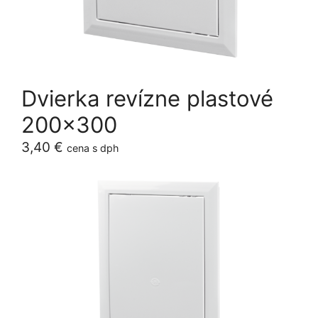
Dvierka revízne plastové
200×300
3,40
€
cena s dph