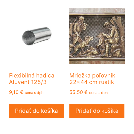
Flexibilná hadica
Mriežka poľovník
Aluvent 125/3
22×44 cm rustik
9,10
€
55,50
€
cena s dph
cena s dph
Pridať do košíka
Pridať do košíka