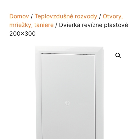
Domov
/
Teplovzdušné rozvody
/
Otvory,
mriežky, taniere
/ Dvierka revízne plastové
200×300