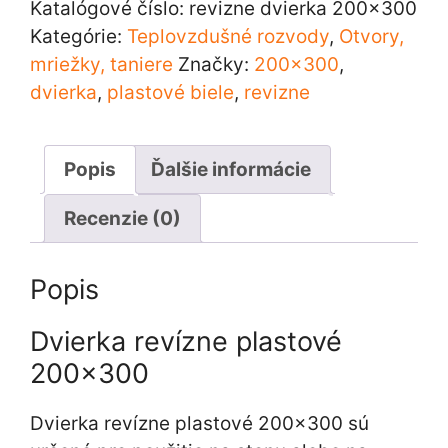
plastové
Katalógové číslo:
revizne dvierka 200x300
200×300
Kategórie:
Teplovzdušné rozvody
,
Otvory,
mriežky, taniere
Značky:
200x300
,
dvierka
,
plastové biele
,
revizne
Popis
Ďalšie informácie
Recenzie (0)
Popis
Dvierka revízne plastové
200×300
Dvierka revízne plastové 200×300 sú