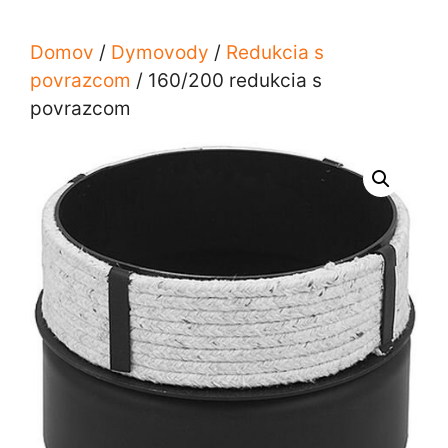
Domov
/
Dymovody
/
Redukcia s
povrazcom
/ 160/200 redukcia s
povrazcom