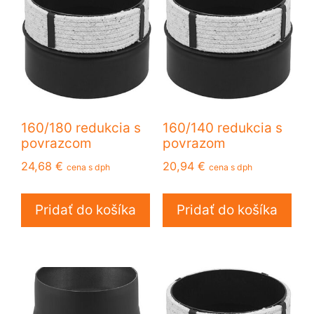
160/180 redukcia s
160/140 redukcia s
povrazcom
povrazom
24,68
€
20,94
€
cena s dph
cena s dph
Pridať do košíka
Pridať do košíka