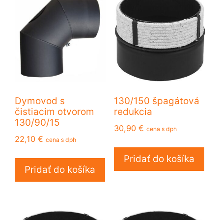
Dymovod s
130/150 špagátová
čistiacim otvorom
redukcia
130/90/15
30,90
€
cena s dph
22,10
€
cena s dph
Pridať do košíka
Pridať do košíka