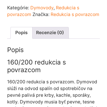
s
Kategórie:
Dymovody
,
Redukcia s
povrazcom
povrazcom
Značka:
Redukcia s povrazcom
Popis
Recenzie (0)
Popis
160/200 redukcia s
povrazcom
160/200 redukcia s povrazcom. Dymovod
slúži na odvod spalín od spotrebičov na
pevné palivá pre krby, kachle, sporáky,
kotly. Dymovody musia byť pevne, tesne