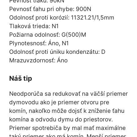
Pevnosť tlaku: 90kN
Pevnosť ťahu pri ohybe: 900N
Odolnosť proti korózií: 11321.21/1,5mm
Tlaková trieda: N1
Požiarna odolnosť: G(500)M
Plynotesnosť: Áno, N1
Odolnosť proti úniku kondenzátu: D
Mrazuvzdornosť: Áno
Náš tip
Neodporúča sa redukovať na väčší priemer
dymovodu ako je priemer otvoru pre
komín, nakoľko môže dojsť k zníženie ťahu
komína a odvodu dymu do priestorov.
Priemer spotrebiča by mal mať maximálne
taký priemer ako má komín. Menší priemer