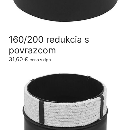
160/200 redukcia s
povrazcom
31,60
€
cena s dph