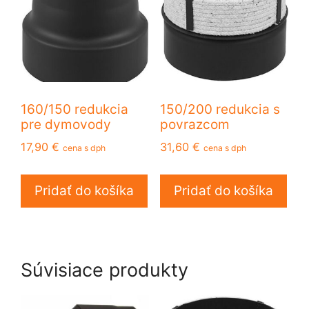
160/150 redukcia
150/200 redukcia s
pre dymovody
povrazcom
17,90
€
31,60
€
cena s dph
cena s dph
Pridať do košíka
Pridať do košíka
Súvisiace produkty