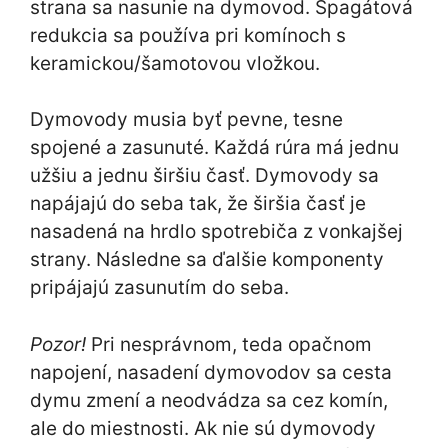
strana sa nasunie na dymovod. Špagátová
redukcia sa používa pri komínoch s
keramickou/šamotovou vložkou.
Dymovody musia byť pevne, tesne
spojené a zasunuté. Každá rúra má jednu
užšiu a jednu širšiu časť. Dymovody sa
napájajú do seba tak, že širšia časť je
nasadená na hrdlo spotrebiča z vonkajšej
strany. Následne sa ďalšie komponenty
pripájajú zasunutím do seba.
Pozor!
Pri nesprávnom, teda opačnom
napojení, nasadení dymovodov sa cesta
dymu zmení a neodvádza sa cez komín,
ale do miestnosti. Ak nie sú dymovody