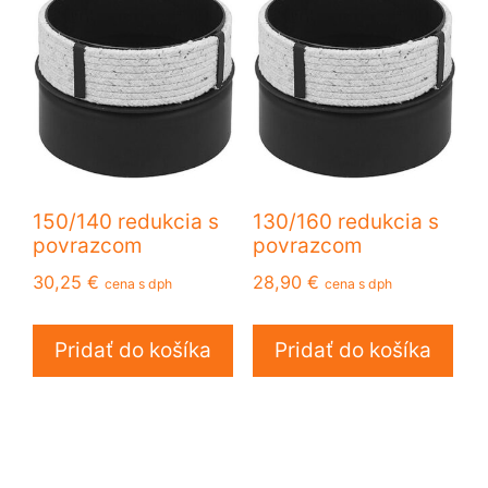
150/140 redukcia s
130/160 redukcia s
povrazcom
povrazcom
30,25
€
28,90
€
cena s dph
cena s dph
Pridať do košíka
Pridať do košíka