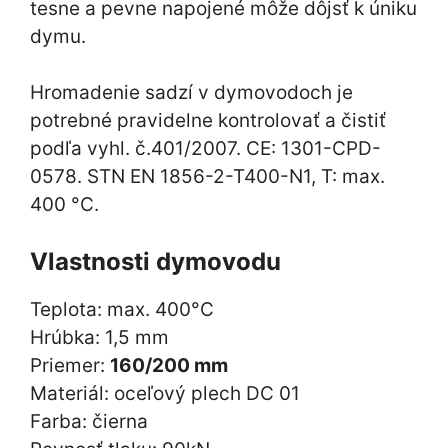
tesne a pevne napojené môže dôjsť k úniku
dymu.
Hromadenie sadzí v dymovodoch je
potrebné pravidelne kontrolovať a čistiť
podľa vyhl. č.401/2007. CE: 1301-CPD-
0578. STN EN 1856-2-T400-N1, T: max.
400 °C.
Vlastnosti dymovodu
Teplota: max. 400°C
Hrúbka: 1,5 mm
Priemer:
160/200 mm
Materiál: oceľový plech DC 01
Farba: čierna