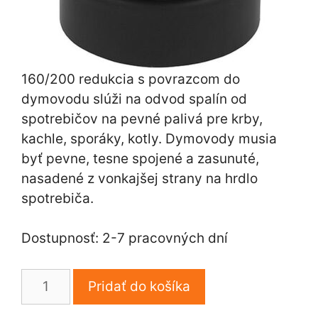
160/200 redukcia s povrazcom do
dymovodu slúži na odvod spalín od
spotrebičov na pevné palivá pre krby,
kachle, sporáky, kotly. Dymovody musia
byť pevne, tesne spojené a zasunuté,
nasadené z vonkajšej strany na hrdlo
spotrebiča.
Dostupnosť: 2-7 pracovných dní
množstvo
Pridať do košíka
160/200
redukcia