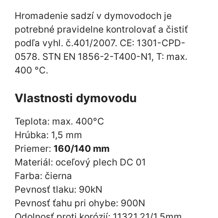
Hromadenie sadzí v dymovodoch je
potrebné pravidelne kontrolovať a čistiť
podľa vyhl. č.401/2007. CE: 1301-CPD-
0578. STN EN 1856-2-T400-N1, T: max.
400 °C.
Vlastnosti dymovodu
Teplota: max. 400°C
Hrúbka: 1,5 mm
Priemer:
160/140 mm
Materiál: oceľový plech DC 01
Farba: čierna
Pevnosť tlaku: 90kN
Pevnosť ťahu pri ohybe: 900N
Odolnosť proti korózií: 11321.21/1,5mm