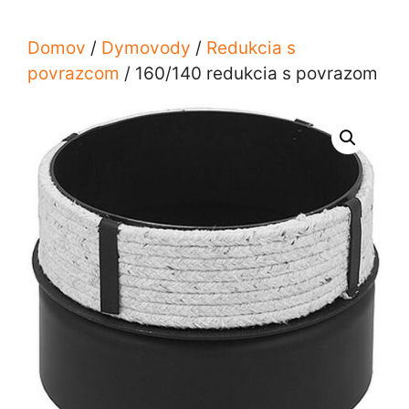
Domov
/
Dymovody
/
Redukcia s
povrazcom
/ 160/140 redukcia s povrazom