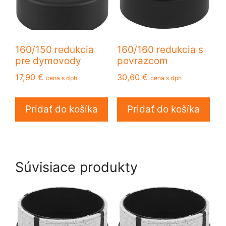
160/150 redukcia
160/160 redukcia s
pre dymovody
povrazcom
17,90
€
30,60
€
cena s dph
cena s dph
Pridať do košíka
Pridať do košíka
Súvisiace produkty