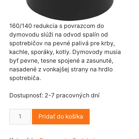
160/140 redukcia s povrazcom do
dymovodu slúži na odvod spalín od
spotrebičov na pevné palivá pre krby,
kachle, sporáky, kotly. Dymovody musia
byť pevne, tesne spojené a zasunuté,
nasadené z vonkajšej strany na hrdlo
spotrebiča.
Dostupnosť: 2-7 pracovných dní
množstvo
Pridať do košíka
160/140
redukcia
s