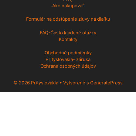
Ako nakupovať
Formulár na odstúpenie zluvy na diaľku
FAQ-Často kladené otázky
Kontakty
Obchodné podmienky
Prityslovakia- záruka
Ochrana osobných údajov
© 2026 Prityslovakia
• Vytvorené s
GeneratePress