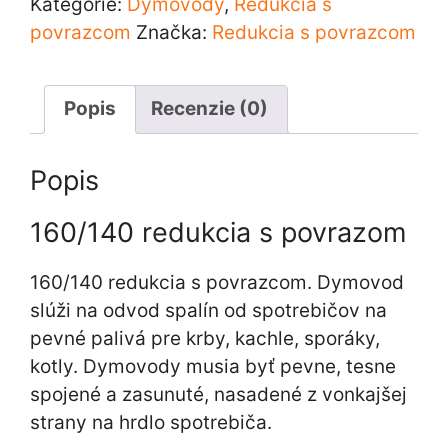
Kategórie:
Dymovody
,
Redukcia s
povrazom
povrazcom
Značka:
Redukcia s povrazcom
Popis
Recenzie (0)
Popis
160/140 redukcia s povrazom
160/140 redukcia s povrazcom. Dymovod
slúži na odvod spalín od spotrebičov na
pevné palivá pre krby, kachle, sporáky,
kotly. Dymovody musia byť pevne, tesne
spojené a zasunuté, nasadené z vonkajšej
strany na hrdlo spotrebiča.