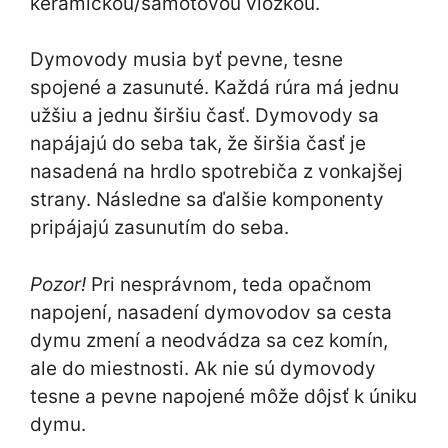
keramickou/šamotovou vložkou.
Dymovody musia byť pevne, tesne
spojené a zasunuté. Každá rúra má jednu
užšiu a jednu širšiu časť. Dymovody sa
napájajú do seba tak, že širšia časť je
nasadená na hrdlo spotrebiča z vonkajšej
strany. Následne sa ďalšie komponenty
pripájajú zasunutím do seba.
Pozor!
Pri nesprávnom, teda opačnom
napojení, nasadení dymovodov sa cesta
dymu zmení a neodvádza sa cez komín,
ale do miestnosti. Ak nie sú dymovody
tesne a pevne napojené môže dôjsť k úniku
dymu.