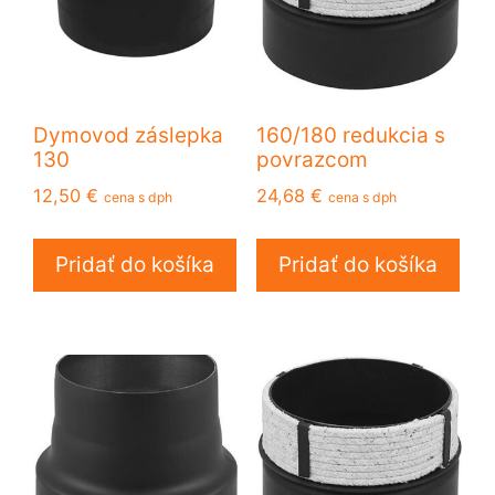
Dymovod záslepka
160/180 redukcia s
130
povrazcom
12,50
€
24,68
€
cena s dph
cena s dph
Pridať do košíka
Pridať do košíka