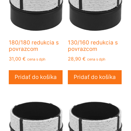
180/180 redukcia s
130/160 redukcia s
povrazcom
povrazcom
31,00
€
28,90
€
cena s dph
cena s dph
Pridať do košíka
Pridať do košíka