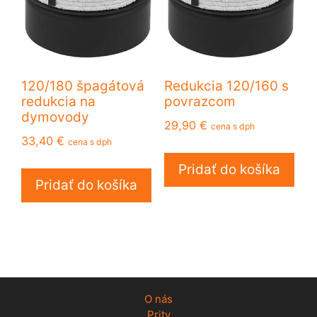
120/180 špagátová
Redukcia 120/160 s
redukcia na
povrazcom
dymovody
29,90
€
cena s dph
33,40
€
cena s dph
Pridať do košíka
Pridať do košíka
O nás
Prity