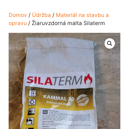
Domov
/
Údržba
/
Materiál na stavbu a
opravu
/ Žiaruvzdorná malta Silaterm