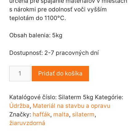
určená pre spájanie materiálov v miestach
s nárokmi pre odolnosť voči vyšším
teplotám do 1100°C.
Obsah balenia: 5kg
Dostupnosť: 2-7 pracovných dní
množstvo
Pridať do košíka
Žiaruvzdorná
malta
Silaterm
Katalógové číslo:
Silaterm 5kg
Kategórie:
Údržba
,
Materiál na stavbu a opravu
Značky:
hafťák
,
malta
,
silaterm
,
žiaruvzdorná