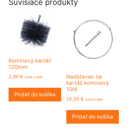
Súvisiace produkty
Komínový kartáč
120mm
2,90
€
Nadstavec na
cena s dph
kartáč komínový
10M
Pridať do košíka
25,50
€
cena s dph
Pridať do košíka