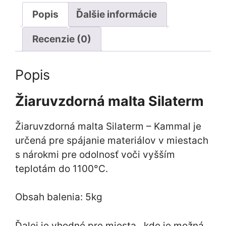
Popis
Ďalšie informácie
Recenzie (0)
Popis
Žiaruvzdorná malta Silaterm
Žiaruvzdorná malta Silaterm – Kammal je
určená pre spájanie materiálov v miestach
s nárokmi pre odolnosť voči vyšším
teplotám do 1100°C.
Obsah balenia: 5kg
Ďalej je vhodné pre miesta , kde je možná