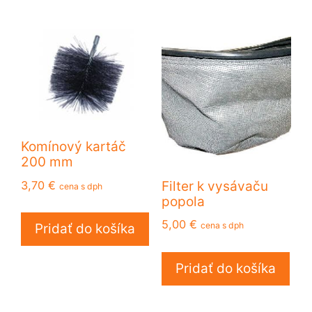
Komínový kartáč
200 mm
3,70
€
Filter k vysávaču
cena s dph
popola
5,00
€
cena s dph
Pridať do košíka
Pridať do košíka