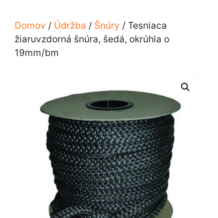
Domov
/
Údržba
/
Šnúry
/ Tesniaca
žiaruvzdorná šnúra, šedá, okrúhla o
19mm/bm