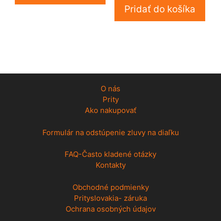
Pridať do košíka
O nás
Prity
Ako nakupovať
Formulár na odstúpenie zluvy na diaľku
FAQ-Často kladené otázky
Kontakty
Obchodné podmienky
Prityslovakia- záruka
Ochrana osobných údajov