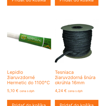
Lepidlo
Tesniaca
žiaruvzdorné
žiaruvzdorná šnúra
Hermetic do 1100°C
okrúhla 16mm
5,10
€
4,24
€
cena s dph
cena s dph
Pridať do košíka
Pridať do košíka