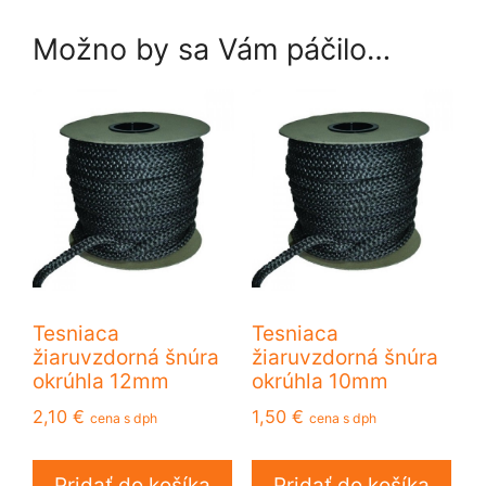
Možno by sa Vám páčilo…
Tesniaca
Tesniaca
žiaruvzdorná šnúra
žiaruvzdorná šnúra
okrúhla 12mm
okrúhla 10mm
2,10
€
1,50
€
cena s dph
cena s dph
Pridať do košíka
Pridať do košíka