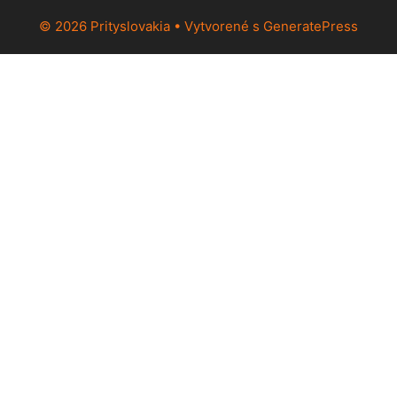
© 2026 Prityslovakia
• Vytvorené s
GeneratePress