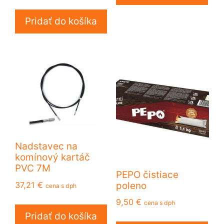
Pridať do košíka
Nadstavec na
komínový kartáč
PVC 7M
PEPO čistiace
37,21
€
poleno
cena s dph
9,50
€
cena s dph
Pridať do košíka