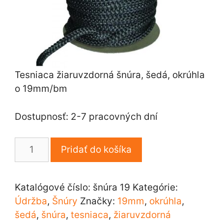
Tesniaca žiaruvzdorná šnúra, šedá, okrúhla
o 19mm/bm
Dostupnosť: 2-7 pracovných dní
množstvo
Pridať do košíka
Tesniaca
žiaruvzdorná
šnúra,
Katalógové číslo:
šnúra 19
Kategórie:
šedá,
Údržba
,
Šnúry
Značky:
19mm
,
okrúhla
,
okrúhla
šedá
,
šnúra
,
tesniaca
,
žiaruvzdorná