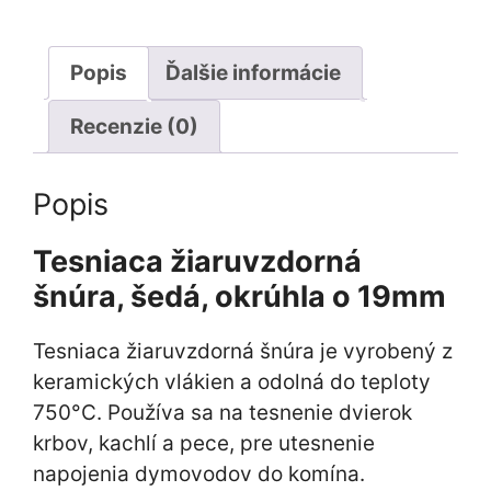
o
19mm/bm
Popis
Ďalšie informácie
Recenzie (0)
Popis
Tesniaca žiaruvzdorná
šnúra, šedá, okrúhla o 19mm
Tesniaca žiaruvzdorná šnúra je vyrobený z
keramických vlákien a odolná do teploty
750°C. Používa sa na tesnenie dvierok
krbov, kachlí a pece, pre utesnenie
napojenia dymovodov do komína.