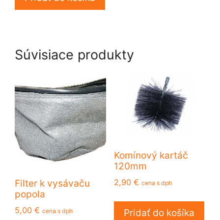
Súvisiace produkty
Komínový kartáč
120mm
2,90
€
Filter k vysávaču
cena s dph
popola
5,00
€
cena s dph
Pridať do košíka