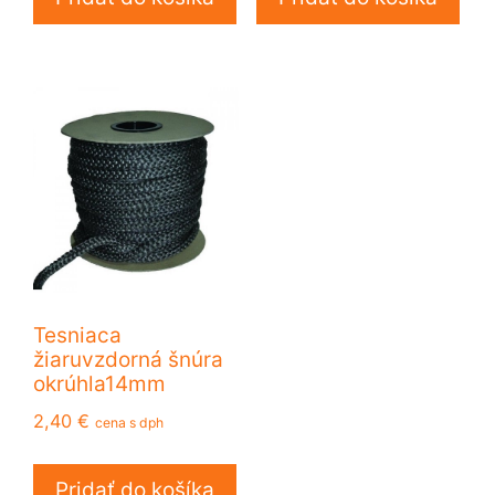
Tesniaca
žiaruvzdorná šnúra
okrúhla14mm
2,40
€
cena s dph
Pridať do košíka