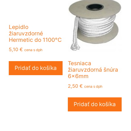
Lepidlo
žiaruvzdorné
Hermetic do 1100°C
5,10
€
cena s dph
Tesniaca
Pridať do košíka
žiaruvzdorná šnúra
6x6mm
2,50
€
cena s dph
Pridať do košíka