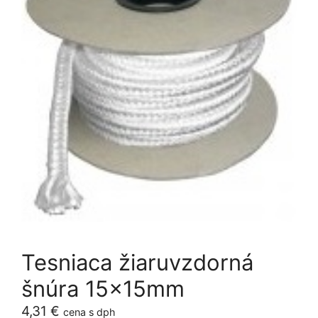
Tesniaca žiaruvzdorná
šnúra 15x15mm
4,31
€
cena s dph