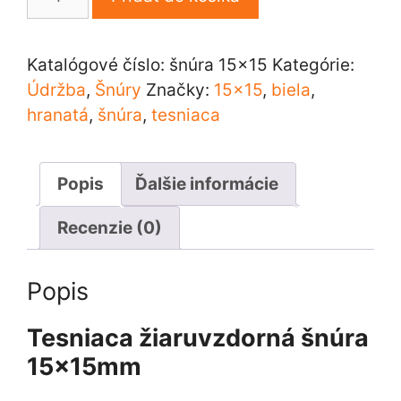
Tesniaca
žiaruvzdorná
šnúra
Katalógové číslo:
šnúra 15x15
Kategórie:
15x15mm
Údržba
,
Šnúry
Značky:
15x15
,
biela
,
hranatá
,
šnúra
,
tesniaca
Popis
Ďalšie informácie
Recenzie (0)
Popis
Tesniaca žiaruvzdorná šnúra
15x15mm