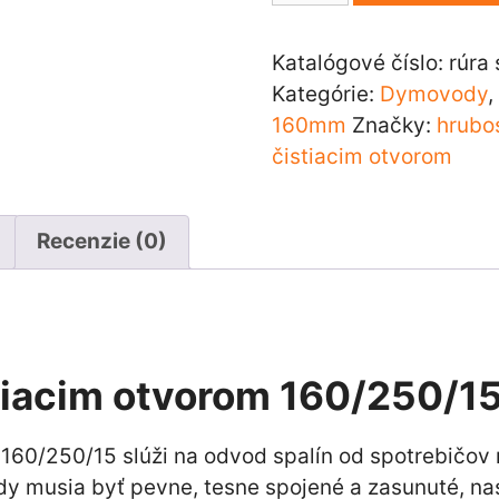
rovná
s
Katalógové číslo:
rúra
čistiacim
Kategórie:
Dymovody
otvorom
160mm
Značky:
hrubo
160/250/15
čistiacim otvorom
Recenzie (0)
stiacim otvorom 160/250/1
 160/250/15 slúži na odvod spalín od spotrebičov 
dy musia byť pevne, tesne spojené a zasunuté, na