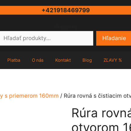
+421918469799
Hľadanie
Hľadanie
Platba
O nás
Kontakt
Blog
ZĽAVY %
y s priemerom 160mm
/ Rúra rovná s čistiacim o
Rúra rovná
otvorom 1