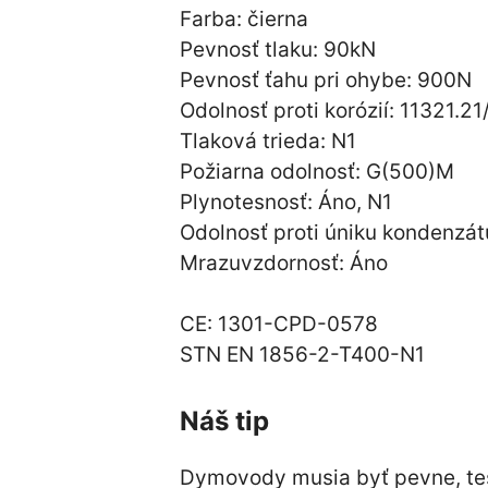
Farba: čierna
Pevnosť tlaku: 90kN
Pevnosť ťahu pri ohybe: 900N
Odolnosť proti korózií: 11321.2
Tlaková trieda: N1
Požiarna odolnosť: G(500)M
Plynotesnosť: Áno, N1
Odolnosť proti úniku kondenzát
Mrazuvzdornosť: Áno
CE: 1301-CPD-0578
STN EN 1856-2-T400-N1
Náš tip
Dymovody musia byť pevne, tes