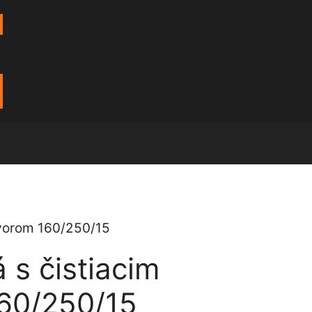
tvorom 160/250/15
 s čistiacim
60/250/15