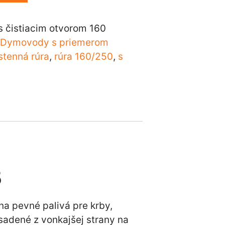
 s čistiacim otvorom 160
,
Dymovody s priemerom
stenná rúra
,
rúra 160/250
,
s
5
na pevné palivá pre krby,
sadené z vonkajšej strany na