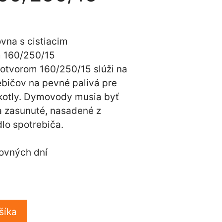
 otvorom 160/250/15 slúži na
ebičov na pevné palivá pre
 kotly. Dymovody musia byť
a zasunuté, nasadené z
dlo spotrebiča.
ovných dní
u
šíka