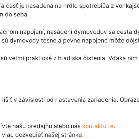
šia časť je nasadená na hrdlo spotrebiča z vonkajš
m do seba.
pačnom napojení, nasadení dymovodov sa cesta d
ie sú dymovody tesne a pevne napojené môže dôjs
ú veľmi praktické z hľadiska čistenia. Vďaka nim 
íšiť v závislosti od nastavenia zariadenia. Obráz
tívte našu predajňu alebo nás
kontaktujte
.
viac dozvedieť našej stránke
.