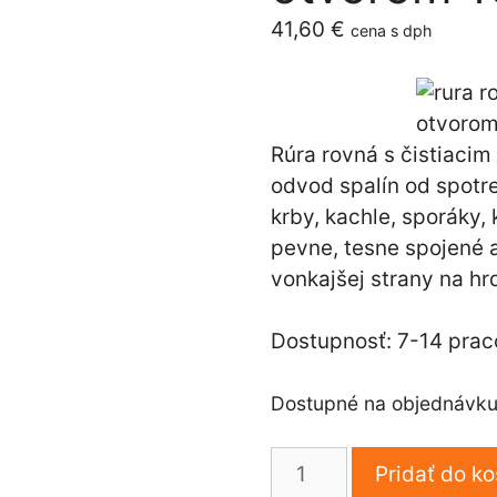
41,60
€
cena s dph
Rúra rovná s čistiacim
odvod spalín od spotr
krby, kachle, sporáky,
pevne, tesne spojené 
vonkajšej strany na hr
Dostupnosť: 7-14 prac
Dostupné na objednávk
množstvo
Pridať do ko
Rúra