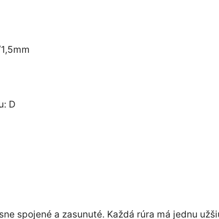
1/1,5mm
u: D
ne spojené a zasunuté. Každá rúra má jednu užšiu