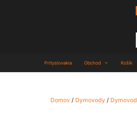
Preskočiť
na
obsah
Prityslovakia
Obchod
Košík
Domov
/
Dymovody
/
Dymovod