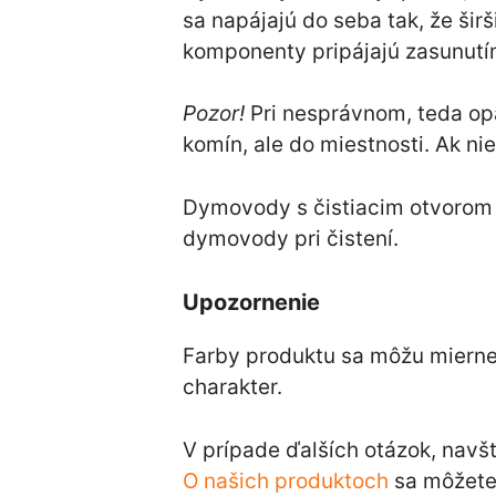
sa napájajú do seba tak, že šir
komponenty pripájajú zasunutí
Pozor!
Pri nesprávnom, teda o
komín, ale do miestnosti. Ak n
Dymovody s čistiacim otvorom s
dymovody pri čistení.
Upozornenie
Farby produktu sa môžu mierne l
charakter.
V prípade ďalších otázok, navš
O našich produktoch
sa môžete 