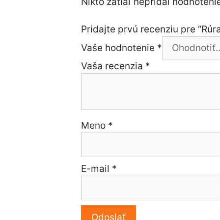
Nikto zatiaľ nepridal hodnotenie
Pridajte prvú recenziu pre “Rúr
Vaše hodnotenie
*
Vaša recenzia
*
Meno
*
E-mail
*