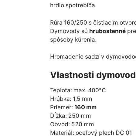
hrdlo spotrebiča.
Rúra 160/250 s čistiacim otvor
Dymovody sú
hrubostenné
pre
spôsoby kúrenia.
Hromadenie sadzí v dymovodoch 
Vlastnosti dymovo
Teplota: max. 400°C
Hrúbka: 1,5 mm
Priemer:
160 mm
Dĺžka: 250 mm
Obvod: 520 mm
Materiál: oceľový plech DC 01