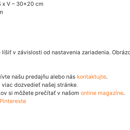
Š x V – 30×20 cm
cm
íšiť v závislosti od nastavenia zariadenia. Obráz
tívte našu predajňu alebo nás
kontaktujte
.
viac dozvedieť našej stránke
.
ov si môžete prečítať v našom
online magazíne
.
Pintereste