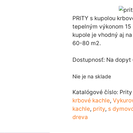
PRITY s kupolou krbov
tepelným výkonom 15 
kupole je vhodný aj n
60-80 m2.
Dostupnosť: Na dopyt –
Nie je na sklade
Katalógové číslo:
Prity
krbové kachle
,
Vykuro
kachle
,
prity
,
s dymovo
dreva