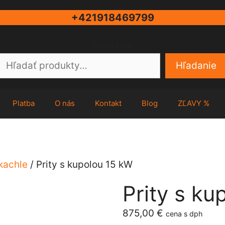
+421918469799
Hľadanie
Hľadanie
Platba
O nás
Kontakt
Blog
ZĽAVY %
kachle
/ Prity s kupolou 15 kW
Prity s ku
875,00
€
cena s dph