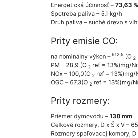
Energetická účinnosť –
73,63 
Spotreba paliva – 5,1 kg/h
Druh paliva – suché drevo s v
Prity emisie CO:
912,5
na nominálny výkon –
(O
2
PM – 28,9 (O
ref = 13%)mg/
2
NOx – 100,0(O
ref = 13%)mg
2
OGC – 67,3(O
ref = 13%)mg/
2
Prity rozmery:
Priemer dymovodu –
130 mm
Celkové rozmery, D x Š x V – 
Rozmery spaľovacej komory, D 