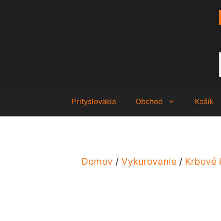
Preskočiť
na
obsah
Prityslovakia
Obchod
Košík
Domov
/
Vykurovanie
/
Krbové 