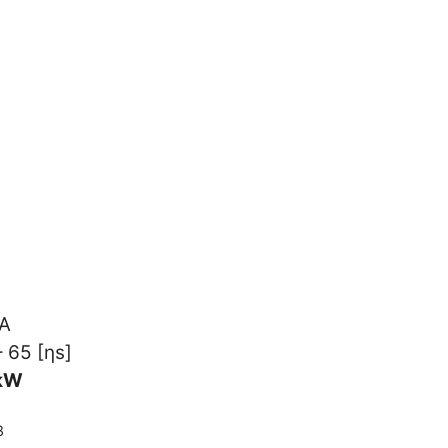
 A
 65 [ηs]
 kW
3