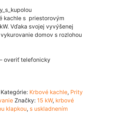
é kachle s priestorovým
kW. Vďaka svojej vyvýšenej
a vykurovanie domov s rozlohou
 overiť telefonicky
Kategórie:
Krbové kachle
,
Prity
vanie
Značky:
15 kW
,
krbové
u klapkou
,
s uskladnením