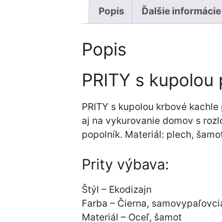
Popis
Ďalšie informácie
Popis
PRITY s kupolou 
PRITY s kupolou krbové kachle
aj na vykurovanie domov s roz
popolník. Materiál: plech, šamot
Prity výbava:
Štýl – Ekodizajn
Farba – Čierna, samovypaľovci
Materiál – Oceľ, šamot