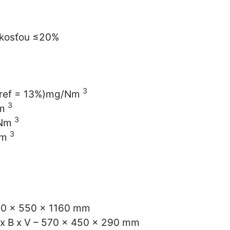
%
lhkosťou ≤20%
3
ref = 13%)mg/Nm
3
Nm
3
/Nm
3
Nm
650 x 550 x 1160 mm
x B x V – 570 x 450 x 290 mm