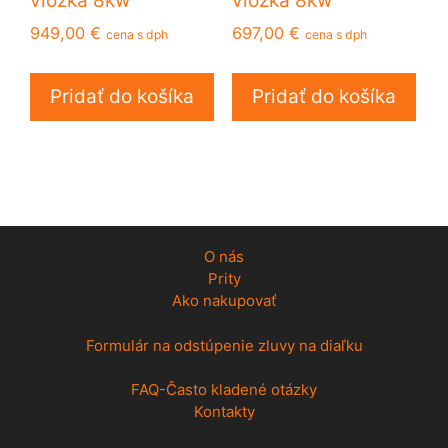
vložka 8kw
vložka 8kw
949,00
€
697,00
€
cena s dph
cena s dph
Pridať do košíka
Pridať do košíka
O nás
Prity
Ako nakupovať
Formulár na odstúpenie zluvy na diaľku
FAQ-Často kladené otázky
Kontakty