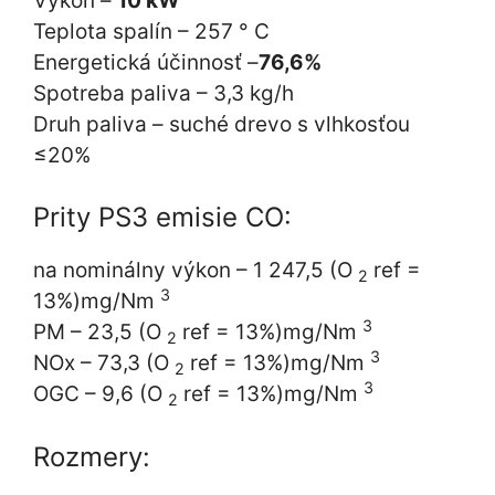
Výkon –
10 kW
Teplota spalín – 257 ° C
Energetická účinnosť –
76,6%
Spotreba paliva – 3,3 kg/h
Druh paliva – suché drevo s vlhkosťou
≤20%
Prity PS3 emisie CO:
na nominálny výkon – 1 247,5 (O
ref =
2
3
13%)mg/Nm
3
PM – 23,5 (O
ref = 13%)mg/Nm
2
3
NOx – 73,3 (O
ref = 13%)mg/Nm
2
3
OGC – 9,6 (O
ref = 13%)mg/Nm
2
Rozmery: