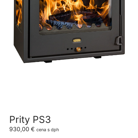
Prity PS3
930,00
€
cena s dph