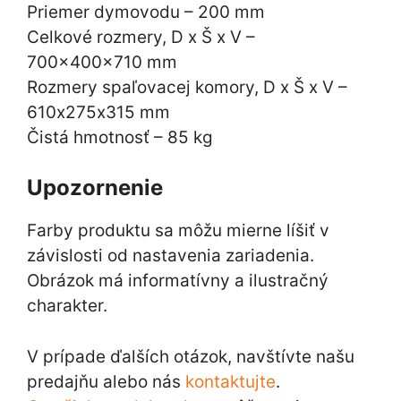
Priemer dymovodu – 200 mm
Celkové rozmery, D x Š x V –
700x400x710 mm
Rozmery spaľovacej komory, D x Š x V –
610х275х315 mm
Čistá hmotnosť – 85 kg
Upozornenie
Farby produktu sa môžu mierne líšiť v
závislosti od nastavenia zariadenia.
Obrázok má informatívny a ilustračný
charakter.
V prípade ďalších otázok, navštívte našu
predajňu alebo nás
kontaktujte
.