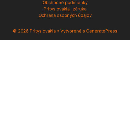
Obchodné podmienky
Prityslovakia- záruka
Ochrana osobných údajov
© 2026 Prityslovakia
• Vytvorené s
GeneratePress