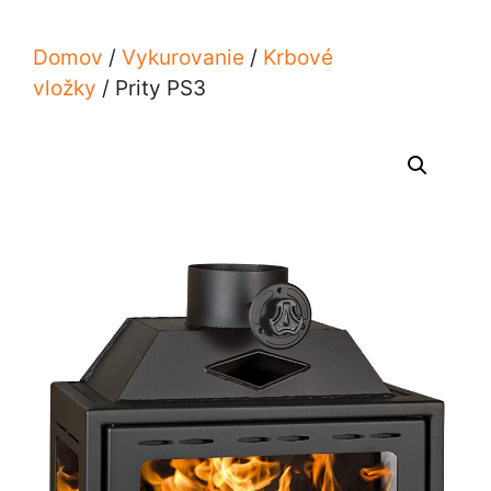
Domov
/
Vykurovanie
/
Krbové
vložky
/ Prity PS3