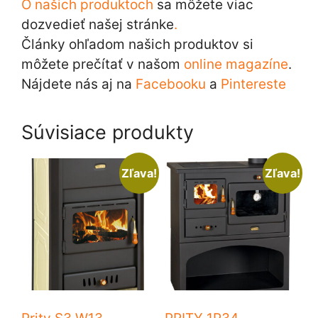
O našich produktoch
sa môžete viac
dozvedieť našej stránke
.
Články ohľadom našich produktov si
môžete prečítať v našom
online magazíne
.
Nájdete nás aj na
Facebooku
a
Pintereste
Súvisiace produkty
Zľava!
Zľava!