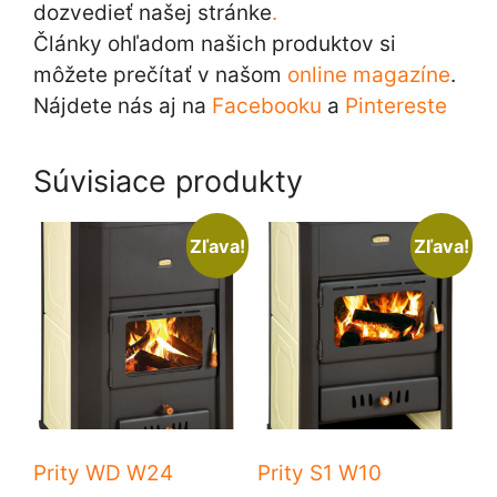
dozvedieť našej stránke
.
Články ohľadom našich produktov si
môžete prečítať v našom
online magazíne
.
Nájdete nás aj na
Facebooku
a
Pintereste
Súvisiace produkty
Zľava!
Zľava!
Prity WD W24
Prity S1 W10