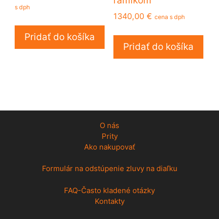
cena
cena
s dph
1340,00
€
bola:
je:
cena s dph
600,00 €.
463,50 €.
Pridať do košíka
Pridať do košíka
O nás
Prity
Ako nakupovať
Formulár na odstúpenie zluvy na diaľku
FAQ-Často kladené otázky
Kontakty