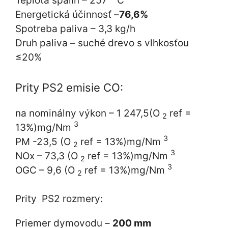
Teplota spalín – 257 ° C
Energetická účinnosť –
76,6%
Spotreba paliva – 3,3 kg/h
Druh paliva – suché drevo s vlhkosťou
≤20%
Prity PS2 emisie CO:
na nominálny výkon – 1 247,5(O
ref =
2
3
13%)mg/Nm
3
PM -23,5 (O
ref = 13%)mg/Nm
2
3
NOx – 73,3 (O
ref = 13%)mg/Nm
2
3
OGC – 9,6 (O
ref = 13%)mg/Nm
2
Prity PS2 rozmery:
Priemer dymovodu –
200 mm