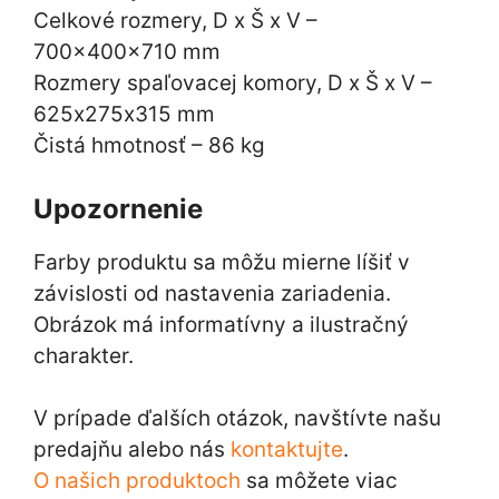
Celkové rozmery, D x Š x V –
700x400x710 mm
Rozmery spaľovacej komory, D x Š x V –
625х275х315 mm
Čistá hmotnosť – 86 kg
Upozornenie
Farby produktu sa môžu mierne líšiť v
závislosti od nastavenia zariadenia.
Obrázok má informatívny a ilustračný
charakter.
V prípade ďalších otázok, navštívte našu
predajňu alebo nás
kontaktujte
.
O našich produktoch
sa môžete viac