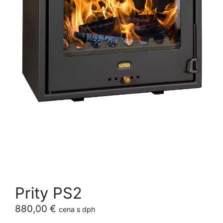
Prity PS2
880,00
€
cena s dph