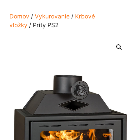
Domov
/
Vykurovanie
/
Krbové
vložky
/ Prity PS2