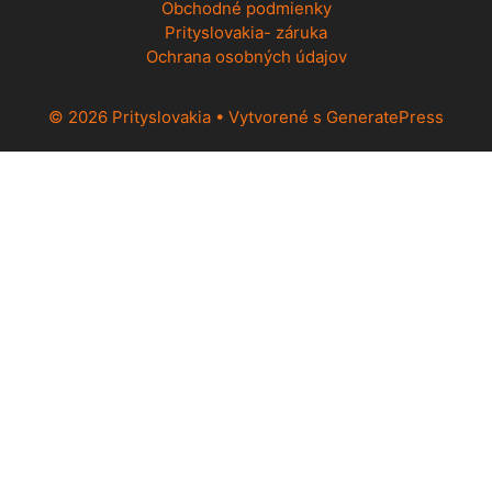
Obchodné podmienky
Prityslovakia- záruka
Ochrana osobných údajov
© 2026 Prityslovakia
• Vytvorené s
GeneratePress