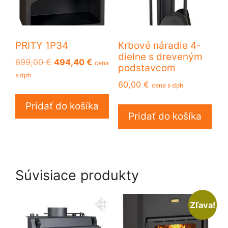
PRITY 1P34
Krbové náradie 4-
dielne s dreveným
Pôvodná
Aktuálna
699,00
€
494,40
€
cena
podstavcom
cena
cena
s dph
60,00
€
bola:
je:
cena s dph
699,00 €.
494,40 €.
Pridať do košíka
Pridať do košíka
Súvisiace produkty
Zľava!