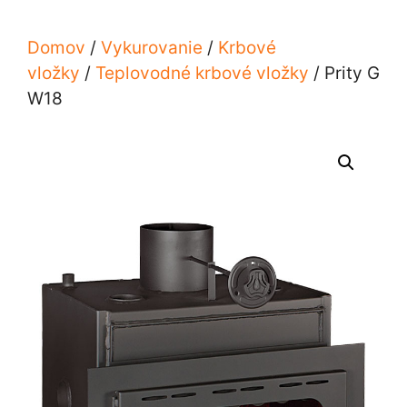
Domov
/
Vykurovanie
/
Krbové
vložky
/
Teplovodné krbové vložky
/ Prity G
W18