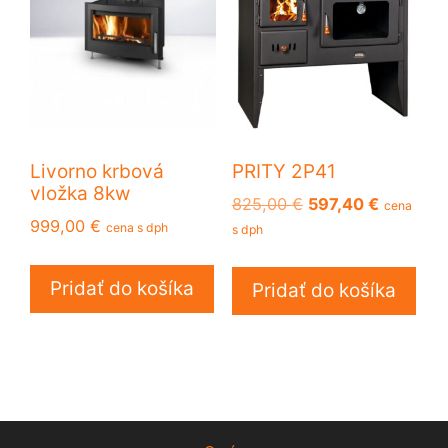
Livorno krbová
PRITY 2P41
vložka 8kw
Pôvodná
Aktuálna
825,00
€
597,40
€
cena
999,00
€
cena
cena
cena s dph
s dph
bola:
je:
825,00 €.
597,40 €
Pridať do košíka
Pridať do košíka