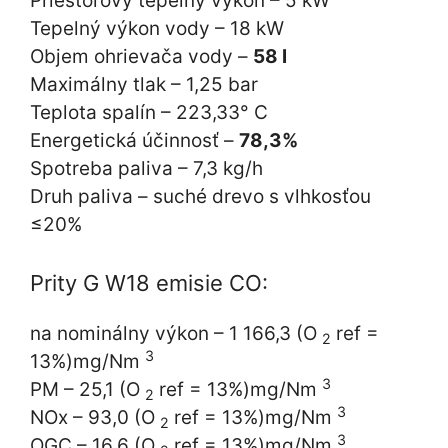
Priestorový tepelný výkon – 5 kW
Tepelný výkon vody – 18 kW
Objem ohrievača vody –
58 l
Maximálny tlak – 1,25 bar
Teplota spalín – 223,33° C
Energetická účinnosť –
78,3%
Spotreba paliva – 7,3 kg/h
Druh paliva – suché drevo s vlhkosťou
≤20%
Prity G W18 emisie CO:
na nominálny výkon – 1 166,3 (O
ref =
2
3
13%)mg/Nm
3
PM – 25,1 (O
ref = 13%)mg/Nm
2
3
NOx – 93,0 (O
ref = 13%)mg/Nm
2
3
OGC – 16,6 (O
ref = 13%)mg/Nm