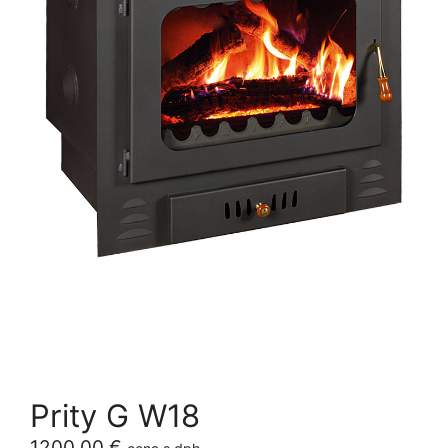
Prity G W18
1200,00
€