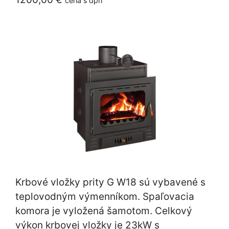
cena s dph
Krbové vložky prity G W18 sú vybavené s
teplovodným výmenníkom. Spaľovacia
komora je vyložená šamotom. Celkový
výkon krbovej vložky je 23kW s