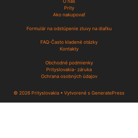
O nás
Prity
Ako nakupovať
Formulár na odstúpenie zluvy na diaľku
FAQ-Často kladené otázky
Kontakty
Obchodné podmienky
Prityslovakia- záruka
Ochrana osobných údajov
© 2026 Prityslovakia
• Vytvorené s
GeneratePress