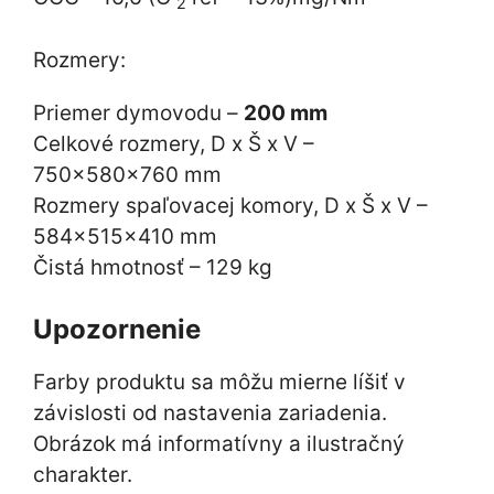
2
Rozmery:
Priemer dymovodu –
200 mm
Celkové rozmery, D x Š x V –
750x580x760 mm
Rozmery spaľovacej komory, D x Š x V –
584x515x410 mm
Čistá hmotnosť – 129 kg
Upozornenie
Farby produktu sa môžu mierne líšiť v
závislosti od nastavenia zariadenia.
Obrázok má informatívny a ilustračný
charakter.