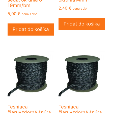
19mm/bm
2,40
€
cena s dph
5,00
€
cena s dph
Pridať do košíka
Pridať do košíka
Tesniaca
Tesniaca
žiaruvzdorná šnúra
žiaruvzdorná šnúra