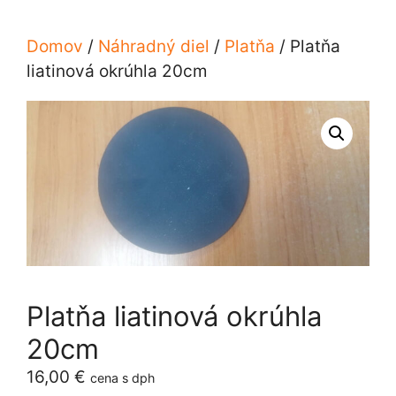
Domov
/
Náhradný diel
/
Platňa
/ Platňa
liatinová okrúhla 20cm
Platňa liatinová okrúhla
20cm
16,00
€
cena s dph