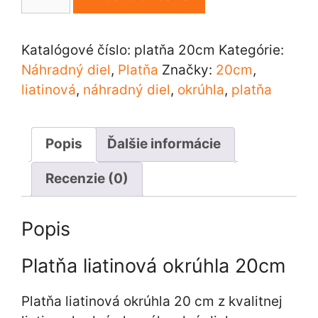
Platňa
liatinová
okrúhla
Katalógové číslo:
platňa 20cm
Kategórie:
20cm
Náhradný diel
,
Platňa
Značky:
20cm
,
liatinová
,
náhradný diel
,
okrúhla
,
platňa
Popis
Ďalšie informácie
Recenzie (0)
Popis
Platňa liatinová okrúhla 20cm
Platňa liatinová okrúhla 20 cm z kvalitnej