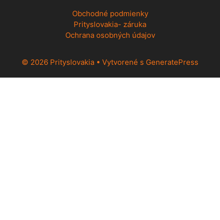
Obchodné podmienky
Prityslovakia- záruka
Ochrana osobných údajov
© 2026 Prityslovakia
• Vytvorené s
GeneratePress