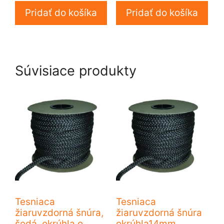
Pridať do košíka
Pridať do košíka
Súvisiace produkty
Tesniaca
Tesniaca
žiaruvzdorná šnúra,
žiaruvzdorná šnúra
šedá, okrúhla o
okrúhla14mm