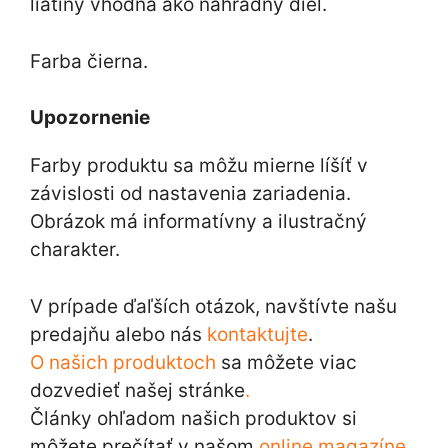
liatiny vhodná ako náhradný diel.
Farba čierna.
Upozornenie
Farby produktu sa môžu mierne líšíť v
závislosti od nastavenia zariadenia.
Obrázok má informatívny a ilustračný
charakter.
V prípade ďaľších otázok, navštívte našu
predajňu alebo nás
kontaktujte
.
O našich produktoch
sa môžete viac
dozvedieť našej stránke
.
Články ohľadom našich produktov si
môžete prečítať v našom
online magazíne
.