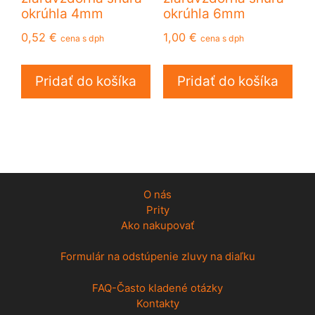
okrúhla 4mm
okrúhla 6mm
0,52
€
1,00
€
cena s dph
cena s dph
Pridať do košíka
Pridať do košíka
O nás
Prity
Ako nakupovať
Formulár na odstúpenie zluvy na diaľku
FAQ-Často kladené otázky
Kontakty