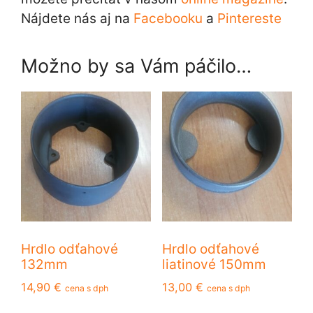
Nájdete nás aj na
Facebooku
a
Pintereste
Možno by sa Vám páčilo…
Hrdlo odťahové
Hrdlo odťahové
132mm
liatinové 150mm
14,90
€
13,00
€
cena s dph
cena s dph