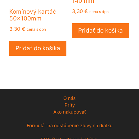
140 mm
3,30
€
Komínový kartáč
cena s dph
50x100mm
3,30
€
cena s dph
Pridať do košíka
Pridať do košíka
O nás
Prity
Ako nakupovať
Formulár na odstúpenie zluvy na diaľku