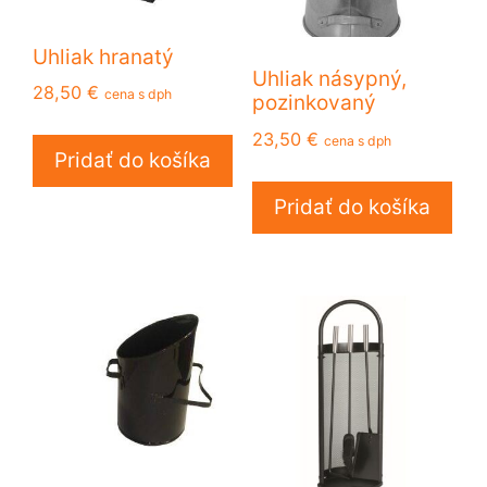
Uhliak hranatý
Uhliak násypný,
28,50
€
cena s dph
pozinkovaný
23,50
€
cena s dph
Pridať do košíka
Pridať do košíka