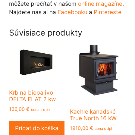
môžete prečítať v našom
online magazíne
.
Nájdete nás aj na
Facebooku
a
Pintereste
Súvisiace produkty
Krb na biopalivo
DELTA FLAT 2 kw
136,00
€
cena s dph
Kachle kanadské
True North 16 kW
Pridať do košíka
1910,00
€
cena s dph