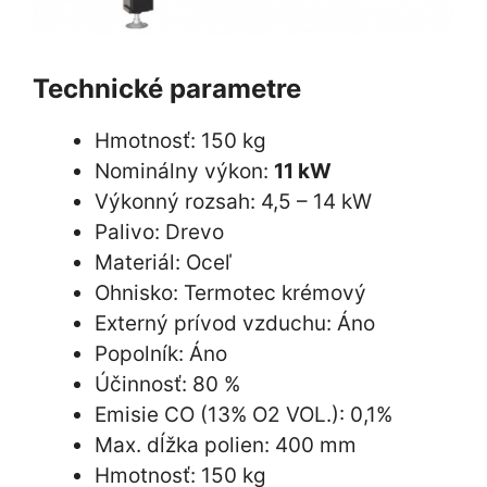
Technické parametre
Hmotnosť:
150 kg
Nominálny výkon:
11 kW
Výkonný rozsah:
4,5 – 14 kW
Palivo:
Drevo
Materiál:
Oceľ
Ohnisko: Termotec krémový
Externý prívod vzduchu:
Áno
Popolník: Áno
Účinnosť:
80 %
Emisie CO (13% O2 VOL.):
0,1%
Max. dĺžka polien:
400 mm
Hmotnosť:
150 kg