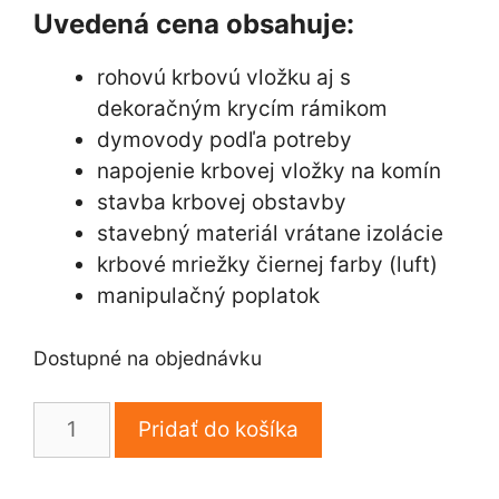
Uvedená cena obsahuje:
rohovú krbovú vložku aj s
dekoračným krycím rámikom
dymovody podľa potreby
napojenie krbovej vložky na komín
stavba krbovej obstavby
stavebný materiál vrátane izolácie
krbové mriežky čiernej farby (luft)
manipulačný poplatok
Dostupné na objednávku
množstvo
Pridať do košíka
Krbová
obstavba