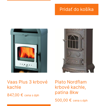
Pridať do košíka
Vaas Plus 3 krbové
Plato Nordflam
kachle
krbové kachle,
patina 8kw
847,00
€
cena s dph
500,00
€
cena s dph