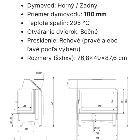
Dymovod:
Horný / Zadný
Priemer dymovodu:
180 mm
Teplota spalín:
295 °C
Otváranie dvierok:
Bočné
Presklenie:
Rohové (pravé alebo
ľavé podľa výberu)
Rozmery (šxhxv): 76,8×49×87,6 cm