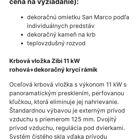
cena na vyžiadanie):
dekoračnú omietku San Marco podľa
individuálnych predstáv
dekoračný kameň na krb
teplovzdušný rozvod
Krbová vložka Zibi 11 kW
rohová+dekoračný krycí rámik
Oceľová krbová vložka s výkonom 11 kW s
panoramatickým presklením, perfovanou
kľučkou, ktorá eliminuje jej nahrievanie.
Štandardnou výbavou je externým prívod
vzduchu s priemerom 125 mm. Dvojitý
prívod vzduchu, regulácia pod dvierkami.
Systém čistého skla vďaka prívodu