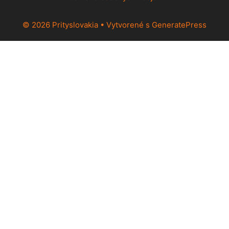
© 2026 Prityslovakia
• Vytvorené s
GeneratePress