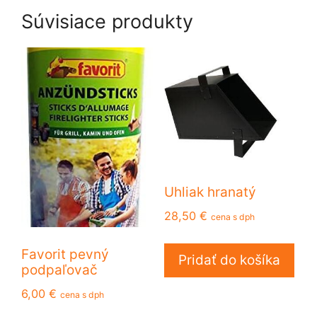
Súvisiace produkty
Uhliak hranatý
28,50
€
cena s dph
Favorit pevný
Pridať do košíka
podpaľovač
6,00
€
cena s dph