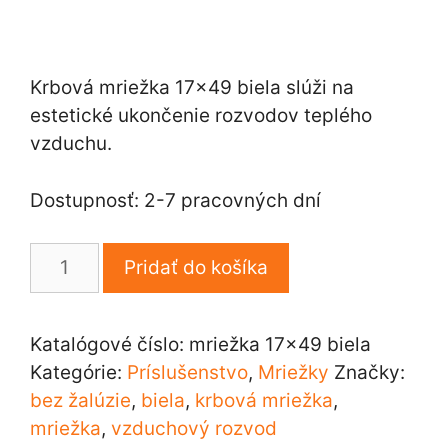
Krbová mriežka 17×49 biela slúži na
estetické ukončenie rozvodov teplého
vzduchu.
Dostupnosť: 2-7 pracovných dní
množstvo
Pridať do košíka
Krbová
mriežka
17×49
Katalógové číslo:
mriežka 17x49 biela
cm
Kategórie:
Príslušenstvo
,
Mriežky
Značky:
biela
bez žalúzie
,
biela
,
krbová mriežka
,
mriežka
,
vzduchový rozvod