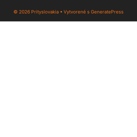
© 2026 Prityslovakia
• Vytvorené s
GeneratePress