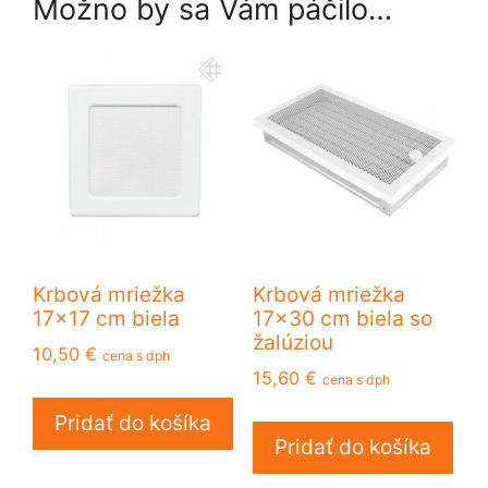
Možno by sa Vám páčilo…
Krbová mriežka
Krbová mriežka
17×17 cm biela
17×30 cm biela so
žalúziou
10,50
€
cena s dph
15,60
€
cena s dph
Pridať do košíka
Pridať do košíka