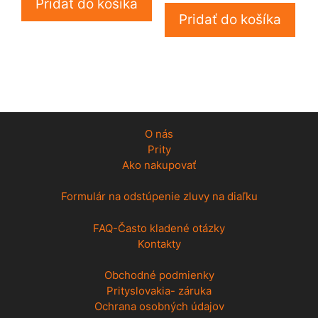
Pridať do košíka
Pridať do košíka
O nás
Prity
Ako nakupovať
Formulár na odstúpenie zluvy na diaľku
FAQ-Často kladené otázky
Kontakty
Obchodné podmienky
Prityslovakia- záruka
Ochrana osobných údajov