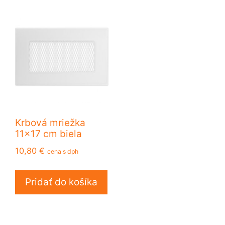
Krbová mriežka
11×17 cm biela
10,80
€
cena s dph
Pridať do košíka