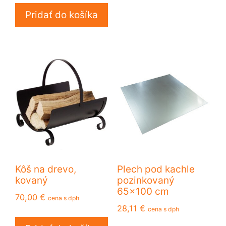
Pridať do košíka
Kôš na drevo,
Plech pod kachle
kovaný
pozinkovaný
65×100 cm
70,00
€
cena s dph
28,11
€
cena s dph