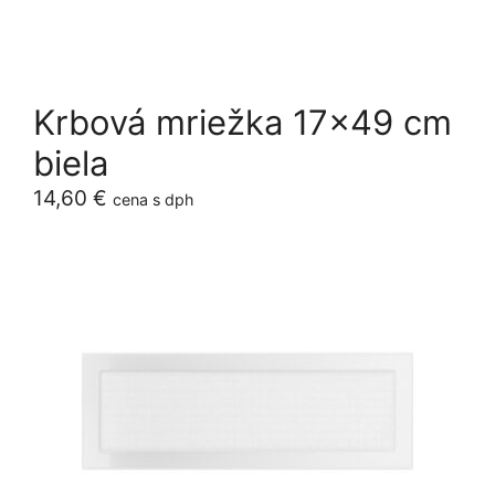
Krbová mriežka 17×49 cm
biela
14,60
€
cena s dph