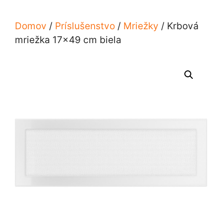
Domov
/
Príslušenstvo
/
Mriežky
/ Krbová
mriežka 17×49 cm biela