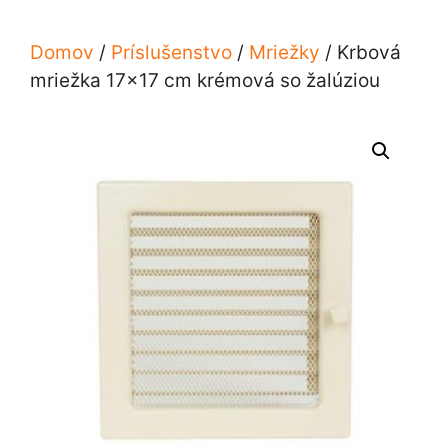
Domov
/
Príslušenstvo
/
Mriežky
/ Krbová
mriežka 17×17 cm krémová so žalúziou