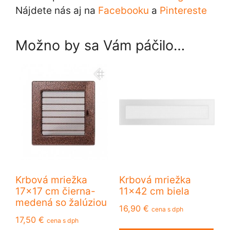
Nájdete nás aj na
Facebooku
a
Pintereste
Možno by sa Vám páčilo…
Krbová mriežka
Krbová mriežka
17×17 cm čierna-
11×42 cm biela
medená so žalúziou
16,90
€
cena s dph
17,50
€
cena s dph