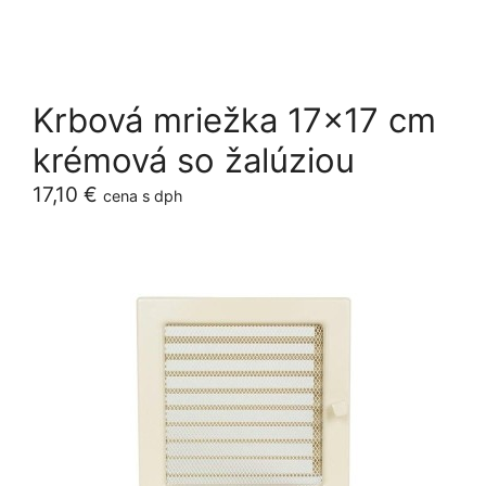
Krbová mriežka 17×17 cm
krémová so žalúziou
17,10
€
cena s dph