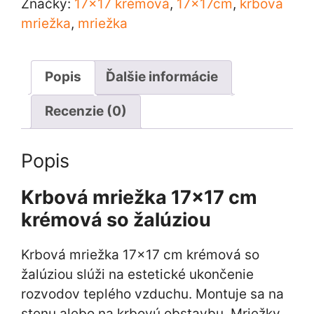
krémová
Značky:
17x17 krémová
,
17x17cm
,
krbová
so
mriežka
,
mriežka
žalúziou
Popis
Ďalšie informácie
Recenzie (0)
Popis
Krbová mriežka 17×17 cm
krémová so žalúziou
Krbová mriežka 17×17 cm krémová so
žalúziou slúži na estetické ukončenie
rozvodov teplého vzduchu. Montuje sa na
stenu alebo na krbovú obstavbu. Mriežky