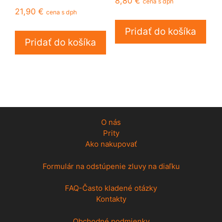
8,80
€
cena s dph
21,90
€
cena s dph
Pridať do košíka
Pridať do košíka
O nás
Prity
Ako nakupovať
Formulár na odstúpenie zluvy na diaľku
FAQ-Často kladené otázky
Kontakty
Obchodné podmienky