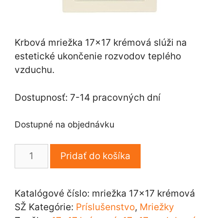
Krbová mriežka 17×17 krémová slúži na
estetické ukončenie rozvodov teplého
vzduchu.
Dostupnosť: 7-14 pracovných dní
Dostupné na objednávku
množstvo
Pridať do košíka
Krbová
mriežka
17×17
Katalógové číslo:
mriežka 17x17 krémová
cm
SŽ
Kategórie:
Príslušenstvo
,
Mriežky