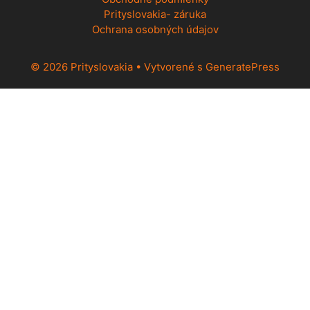
Prityslovakia- záruka
Ochrana osobných údajov
© 2026 Prityslovakia
• Vytvorené s
GeneratePress