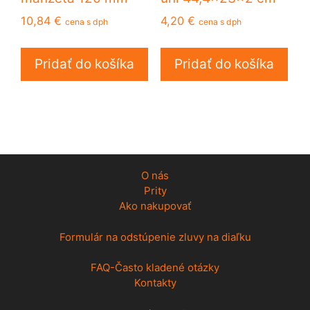
10,84
€
4,20
€
cena s dph
cena s dph
Pridať do košíka
Pridať do košíka
O nás
Prity
Ako nakupovať
Formulár na odstúpenie zluvy na diaľku
FAQ-Často kladené otázky
Kontakty