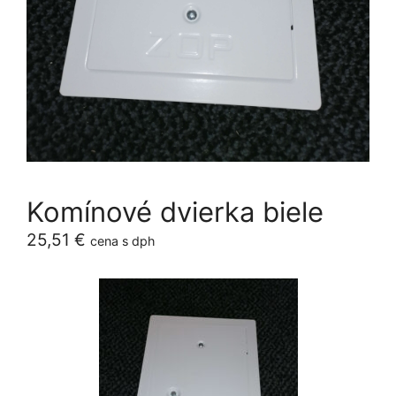
Komínové dvierka biele
25,51
€
cena s dph