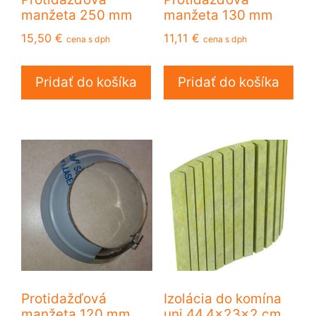
manžeta 250 mm
manžeta 130 mm
15,50
€
11,11
€
cena s dph
cena s dph
Pridať do košíka
Pridať do košíka
Protidažďová
Izolácia do komína
manžeta 120 mm
uni 44,4x23x2 cm