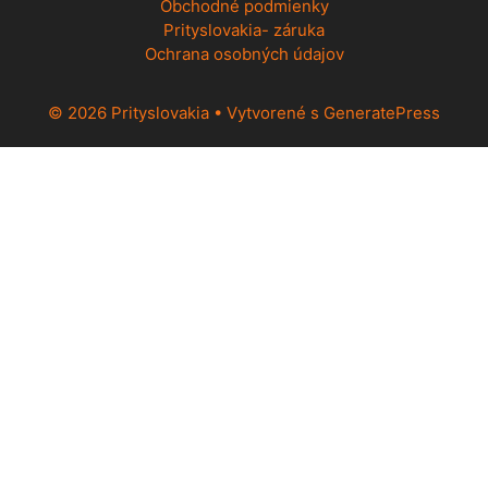
Obchodné podmienky
Prityslovakia- záruka
Ochrana osobných údajov
© 2026 Prityslovakia
• Vytvorené s
GeneratePress