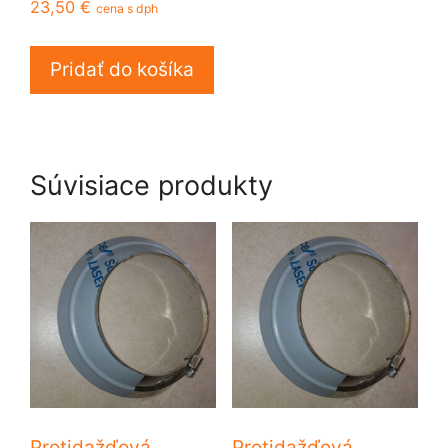
23,50
€
cena s dph
Pridať do košíka
Súvisiace produkty
Protidažďová
Protidažďová