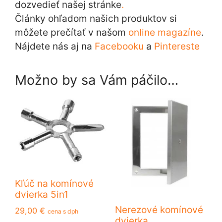
dozvedieť našej stránke
.
Články ohľadom našich produktov si
môžete prečítať v našom
online magazíne
.
Nájdete nás aj na
Facebooku
a
Pintereste
Možno by sa Vám páčilo…
Kľúč na komínové
dvierka 5in1
Nerezové komínové
29,00
€
cena s dph
dvierka