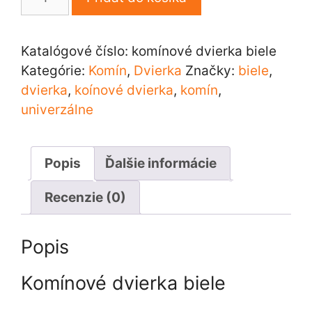
Komínové
dvierka
biele
Katalógové číslo:
komínové dvierka biele
Kategórie:
Komín
,
Dvierka
Značky:
biele
,
dvierka
,
koínové dvierka
,
komín
,
univerzálne
Popis
Ďalšie informácie
Recenzie (0)
Popis
Komínové dvierka biele