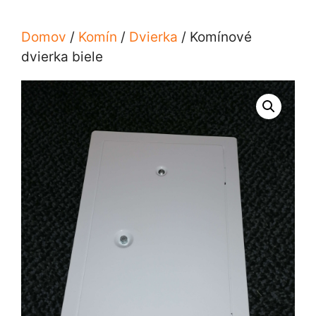
Domov
/
Komín
/
Dvierka
/ Komínové
dvierka biele