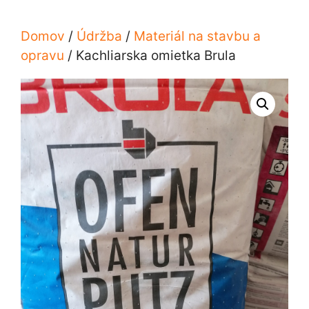
Domov
/
Údržba
/
Materiál na stavbu a
opravu
/ Kachliarska omietka Brula