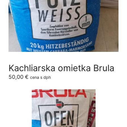
Kachliarska omietka Brula
50,00
€
cena s dph