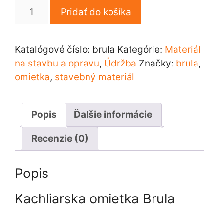
množstvo
Pridať do košíka
Kachliarska
omietka
Brula
Katalógové číslo:
brula
Kategórie:
Materiál
na stavbu a opravu
,
Údržba
Značky:
brula
,
omietka
,
stavebný materiál
Popis
Ďalšie informácie
Recenzie (0)
Popis
Kachliarska omietka Brula