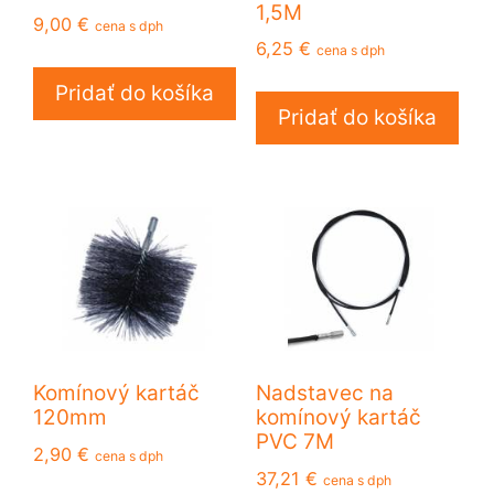
1,5M
9,00
€
cena s dph
6,25
€
cena s dph
Pridať do košíka
Pridať do košíka
Komínový kartáč
Nadstavec na
120mm
komínový kartáč
PVC 7M
2,90
€
cena s dph
37,21
€
cena s dph