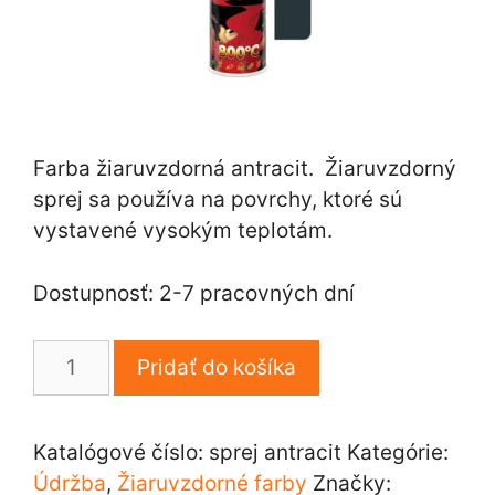
Farba žiaruvzdorná antracit. Žiaruvzdorný
sprej sa používa na povrchy, ktoré sú
vystavené vysokým teplotám.
Dostupnosť: 2-7 pracovných dní
množstvo
Pridať do košíka
Farba
žiaruvzdorná
antracit,
Katalógové číslo:
sprej antracit
Kategórie:
sprej
Údržba
,
Žiaruvzdorné farby
Značky: