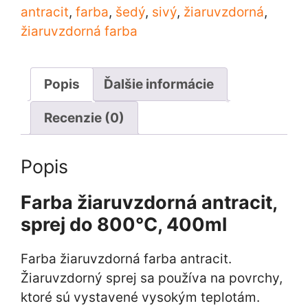
do
antracit
,
farba
,
šedý
,
sivý
,
žiaruvzdorná
,
800°C,
žiaruvzdorná farba
400ml
Popis
Ďalšie informácie
Recenzie (0)
Popis
Farba žiaruvzdorná antracit,
sprej do 800°C, 400ml
Farba žiaruvzdorná farba antracit.
Žiaruvzdorný sprej sa používa na povrchy,
ktoré sú vystavené vysokým teplotám.