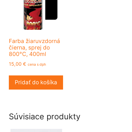
Farba žiaruvzdorná
čierna, sprej do
800°C, 400ml
15,00
€
cena s dph
Pridať do košíka
Súvisiace produkty