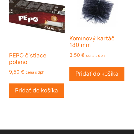
Komínový kartáč
180 mm
3,50
€
PEPO čistiace
cena s dph
poleno
9,50
€
cena s dph
Pridať do košíka
Pridať do košíka