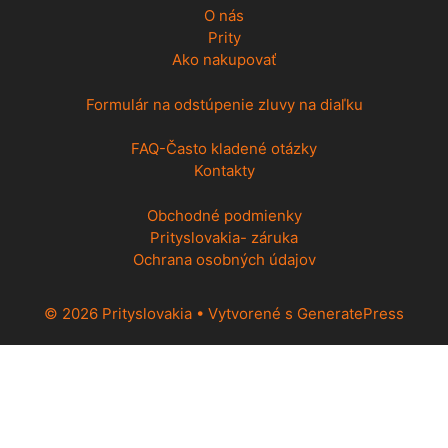
O nás
Prity
Ako nakupovať
Formulár na odstúpenie zluvy na diaľku
FAQ-Často kladené otázky
Kontakty
Obchodné podmienky
Prityslovakia- záruka
Ochrana osobných údajov
© 2026 Prityslovakia
• Vytvorené s
GeneratePress