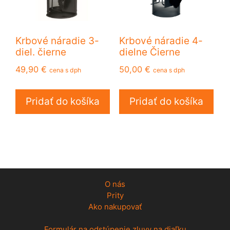
Krbové náradie 3-
Krbové náradie 4-
diel. čierne
dielne Čierne
49,90
€
50,00
€
cena s dph
cena s dph
Pridať do košíka
Pridať do košíka
O nás
Prity
Ako nakupovať
Formulár na odstúpenie zluvy na diaľku